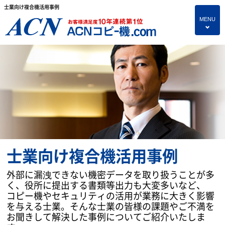
士業向け複合機活用事例
MENU
4
HOME
プランのご紹介
保守サービス
コピー機あれこれ
複合機・情報セキュリティブログ
士業向け複合機活用事例
よくあるご質問
外部に漏洩できない機密データを取り扱うことが多
独立・開業支援プラン
く、役所に提出する書類等出力も大変多いなど、
コピー機やセキュリティの活用が業務に大きく影響
お問い合わせ
を与える士業。そんな士業の皆様の課題やご不満を
お聞きして解決した事例についてご紹介いたしま