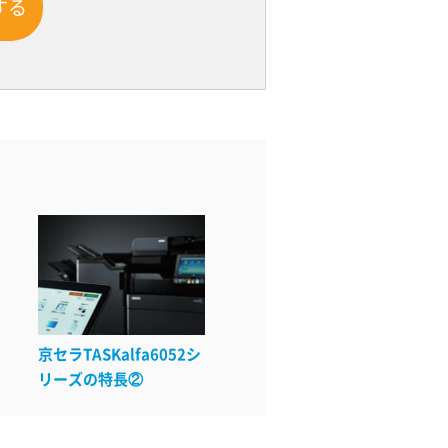
する
京セラTASKalfa6052シ
リーズの特長②