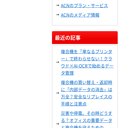
ACNのプラン・サービス
ACNのメディア情報
最近の記事
複合機を「単なるプリンタ
ー」で終わらせない！クラ
ウド×AI-OCRで始めるデー
タ管理
複合機の買い替え・返却時
に「内部データの消去」は
万全？安全なリプレイスの
手順と注意点
災害や停電、その時どうす
る？オフィスの重要データ
と複合機を守るための