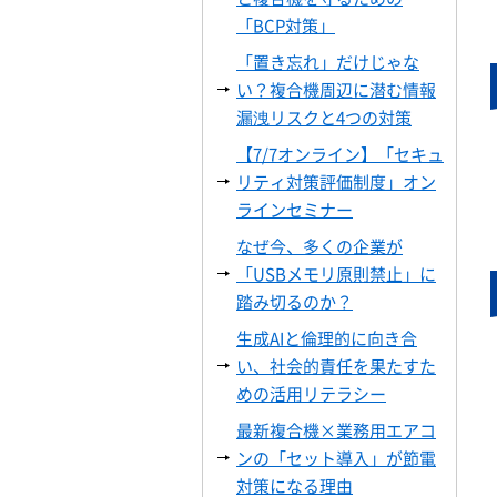
「BCP対策」
「置き忘れ」だけじゃな
い？複合機周辺に潜む情報
漏洩リスクと4つの対策
【7/7オンライン】「セキュ
リティ対策評価制度」オン
ラインセミナー
なぜ今、多くの企業が
「USBメモリ原則禁止」に
踏み切るのか？
生成AIと倫理的に向き合
い、社会的責任を果たすた
めの活用リテラシー
最新複合機×業務用エアコ
ンの「セット導入」が節電
対策になる理由