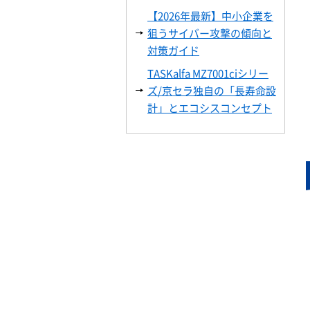
【2026年最新】中小企業を
狙うサイバー攻撃の傾向と
対策ガイド
TASKalfa MZ7001ciシリー
ズ/京セラ独自の「長寿命設
計」とエコシスコンセプト