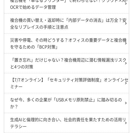
複合機を「単なるプリンター」で終わらせない！クラウド×AI-
OCRで始めるデータ管理
複合機の買い替え・返却時に「内部データの消去」は万全？安
全なリプレイスの手順と注意点
災害や停電、その時どうする？オフィスの重要データと複合機
を守るための「BCP対策」
「置き忘れ」だけじゃない？複合機周辺に潜む情報漏洩リスク
と4つの対策
【7/7オンライン】「セキュリティ対策評価制度」オンラインセ
ミナー
なぜ今、多くの企業が「USBメモリ原則禁止」に踏み切るの
か？
生成AIと倫理的に向き合い、社会的責任を果たすための活用リ
テラシー