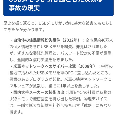
事故の現実
歴史を振り返ると、USBメモリがいかに甚大な被害をもたらし
てきたかが分かります。
・
自治体の住民情報紛失事件（2022年）
：全市民約46万人
の個人情報を含むUSBメモリを紛失。発見はされました
が、ずさんな委託先管理と、パスワード設定の不備が露呈
し、全国的な信用失墜を招きました。
・米軍ネットワークへのサイバー攻撃（2008年）
：中東の
基地で拾われたUSBメモリを軍のPCに差し込んだところ、
悪意のあるプログラムが起動。米軍の機密ネットワークに
マルウェアが拡散し、復旧に1年以上を要しました。
・国内大手メーカーの技術流出
：退職予定の社員が私物の
USBメモリで機密図面を持ち出した事例。物理デバイス
は、一瞬で膨大な知財を社外へ持ち出す「武器」にもなり
得ます。