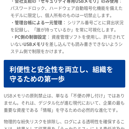
・
会社支給の「セキュリティ専用USBメモリ」のみ使用
：
パスワードロック、ハードウェア自動暗号化機能を備えた
モデルに限定し、個人所有のものは一切禁止します。
・
管理台帳による一元管理
： シリアル番号ごとに貸出状況
を記録し、「誰が持っているか」を常に可視化します。
・
PC側の制御設定
： 資産管理ソフトを使用し、許可されて
いない
USBメモリ
を差し込んでも読み書きできないようシ
ステム側で制限をかけます。
利便性と安全性を両立し、組織を
守るための第一歩
USBメモリの原則禁止は、単なる「不便の押し付け」ではあり
ません。それは、デジタル化が進む現代において、企業の最も
重要な資産である「情報」を守るための必然的な進化です。
物理的な紛失リスクを排除し、ログによる透明性を確保するこ
とは、結果として従業員を「うっかりミス」による責任追及か