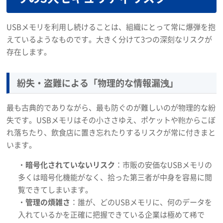
USBメモリを利用し続けることは、組織にとって常に爆弾を抱
えているようなものです。大きく分けて3つの深刻なリスクが
存在します。
紛失・盗難による「物理的な情報漏洩」
最も古典的でありながら、最も防ぐのが難しいのが物理的な紛
失です。USBメモリはその小ささゆえ、ポケットや鞄からこぼ
れ落ちたり、飲食店に置き忘れたりするリスクが常に付きまと
います。
・
暗号化されていないリスク
：市販の安価なUSBメモリの
多くは暗号化機能がなく、拾った第三者が中身を容易に閲
覧できてしまいます。
・
管理の煩雑さ
：誰が、どのUSBメモリに、何のデータを
入れているかを正確に把握できている企業は極めて稀で