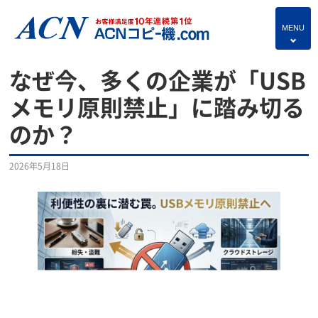
MENU
4
HOME
なぜ今、多くの企業が「USB
プランのご紹介
メモリ原則禁止」に踏み切る
のか？
保守サービス
コピー機あれこれ
2026年5月18日
複合機・情報セキュリティブログ
よくあるご質問
独立・開業支援プラン
お問い合わせ