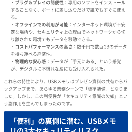
・
プラグ＆プレイの簡便性
：専用のソフトをインストール
することなく、ポートに差し込むだけで誰でもすぐに使え
る。
・
オフラインでの利用が可能
：インターネット環境が不安
定な場所や、セキュリティ上の理由でネットワークから切
り離された環境でもデータを移動できる。
・
コストパフォーマンスの高さ
：数千円で数百GBのデータ
を持ち運べる経済性。
・
物理的な安心感
：データが「手元にある」という感覚
が、デジタルに不慣れな層にも受け入れられた。
これらの特性により、USBメモリはプレゼン資料の共有からバ
ックアップまで、あらゆる業務シーンで「標準装備」となりま
した。しかし、この利便性が「セキュリティ意識の欠如」とい
う副作用を生んでしまったのです。
「便利」の裏側に潜む、USBメモ
リの3大セキュリティリスク