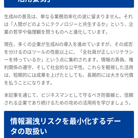
生成AIの普及は、単なる業務効率化の波に留まりません。それ
は「人間がどのようにテクノロジーと共生するか」という、企
業の哲学や倫理観を問うものへと進化しています。
現在、多くの企業が生成AIの導入を進めていますが、その成否
を分けるのはツールの性能以上に、「全社員が正しいリテラシ
ーを持っているか」という点に集約されます。情報の真偽、権
利関係の遵守、そして社会的な公平性。これらを軽視した活用
は、短期的には成果を上げたとしても、長期的には大きな代償
を払うことになります。
本記事を通じて、ビジネスマンとして守るべき防衛線と、信頼
される企業であり続けるための攻めの活用術を学びましょう。
情報漏洩リスクを最小化するデー
タの取扱い