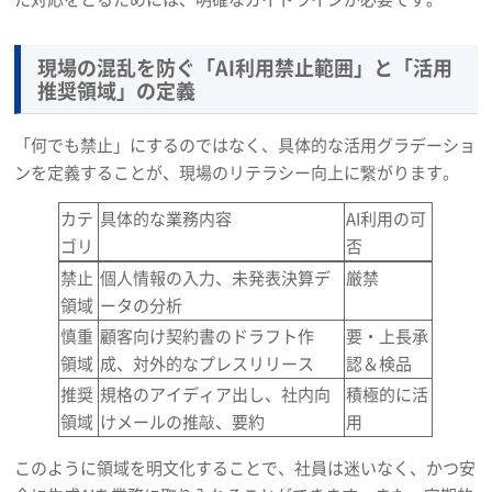
現場の混乱を防ぐ「AI利用禁止範囲」と「活用
推奨領域」の定義
「何でも禁止」にするのではなく、具体的な活用グラデーショ
ンを定義することが、現場のリテラシー向上に繋がります。
カテ
具体的な業務内容
AI利用の可
ゴリ
否
禁止
個人情報の入力、未発表決算デ
厳禁
領域
ータの分析
慎重
顧客向け契約書のドラフト作
要・上長承
領域
成、対外的なプレスリリース
認＆検品
推奨
規格のアイディア出し、社内向
積極的に活
領域
けメールの推敲、要約
用
このように領域を明文化することで、社員は迷いなく、かつ安