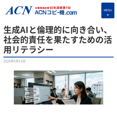
MENU
4
HOME
生成AIと倫理的に向き合い、
プランのご紹介
社会的責任を果たすための活
用リテラシー
保守サービス
コピー機あれこれ
2026年5月13日
複合機・情報セキュリティブログ
よくあるご質問
独立・開業支援プラン
お問い合わせ