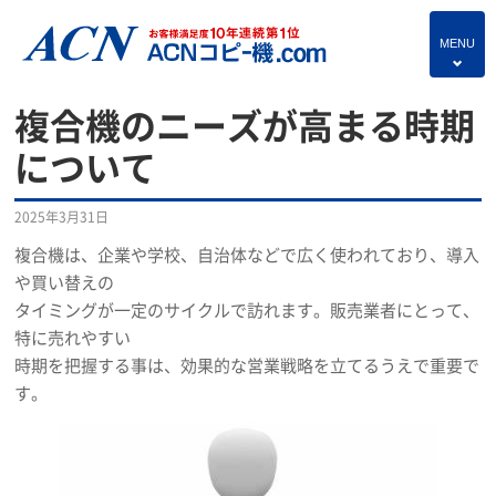
MENU
4
HOME
複合機のニーズが高まる時期
プランのご紹介
について
保守サービス
2025年3月31日
コピー機あれこれ
複合機は、企業や学校、自治体などで広く使われており、導入
や買い替えの
複合機・情報セキュリティブログ
タイミングが一定のサイクルで訪れます。販売業者にとって、
よくあるご質問
特に売れやすい
時期を把握する事は、効果的な営業戦略を立てるうえで重要で
独立・開業支援プラン
す。
お問い合わせ