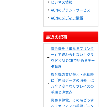
ビジネス情報
ACNのプラン・サービス
ACNのメディア情報
最近の記事
複合機を「単なるプリンタ
ー」で終わらせない！クラ
ウド×AI-OCRで始めるデー
タ管理
複合機の買い替え・返却時
に「内部データの消去」は
万全？安全なリプレイスの
手順と注意点
災害や停電、その時どうす
る？オフィスの重要データ