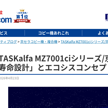
ビス
コピー機あれこれ
よく
ティブログ
>
京セラコピー機・複合機
>
TASKalfa MZ7001ci
TASKalfa MZ7001ciシリ
寿命設計」とエコシスコンセプ
2026年4月23日