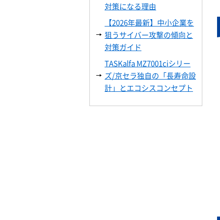
対策になる理由
【2026年最新】中小企業を
狙うサイバー攻撃の傾向と
対策ガイド
TASKalfa MZ7001ciシリー
ズ/京セラ独自の「長寿命設
計」とエコシスコンセプト