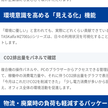
環境意識を高める「見える化」機能
「環境に優しい」と言われても、実際にどれくらい貢献できてい
TASKalfa MZ7001ciシリーズは、日々の利用状況を可視化
トします。
CO2排出量をパネルで確認
複合機の操作パネルや、PCのブラウザーからアクセスできる管理画面（C
て、稼働中の消費電力量や、それに伴うCO2排出量をグラフで表
「今月はこれだけCO2を削減できた」「少し電力消費が多いから
え、オフィス全体の環境活動を促進します。
物流・廃棄時の負荷も軽減するパッケー