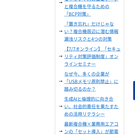
と複合機を守るための
「BCP対策」
「置き忘れ」だけじゃな
い？複合機周辺に潜む情報
漏洩リスクと4つの対策
【7/7オンライン】「セキュ
リティ対策評価制度」オン
ラインセミナー
なぜ今、多くの企業が
「USBメモリ原則禁止」に
踏み切るのか？
生成AIと倫理的に向き合
い、社会的責任を果たすた
めの活用リテラシー
最新複合機×業務用エアコ
ンの「セット導入」が節電