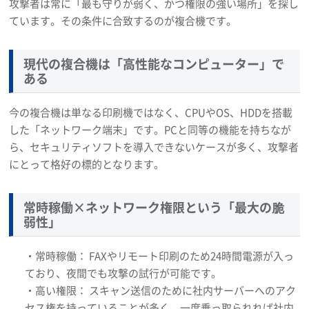
攻撃者は常に「最も守りが弱く、かつ権限の強い場所」を探し
ています。その条件に合致するのが複合機です。
現代の複合機は「高性能なコンピューター」で
ある
今の複合機は単なる印刷機ではなく、CPUやOS、HDDを搭載
した「ネットワーク端末」です。PCと同等の機能を持ちなが
ら、セキュリティソフトを導入できないケースが多く、攻撃者
にとって格好の標的となります。
常時稼働×ネットワーク権限という「最大の脆
弱性」
・常時稼働： FAXやリモート印刷のため24時間電源が入っ
ており、夜間でも攻撃の試行が可能です。
・高い権限： スキャン送信のために社内サーバーへのアク
セス権を持っていることが多く、一度乗っ取られれば社内