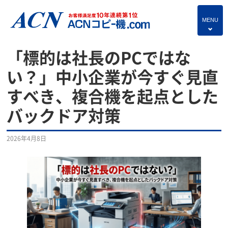
MENU
4
HOME
「標的は社長のPCではな
プランのご紹介
い？」中小企業が今すぐ見直
すべき、複合機を起点とした
保守サービス
バックドア対策
コピー機あれこれ
複合機・情報セキュリティブログ
2026年4月8日
よくあるご質問
独立・開業支援プラン
お問い合わせ