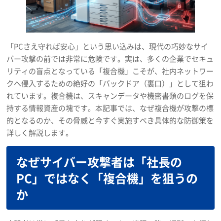
「PCさえ守れば安心」という思い込みは、現代の巧妙なサイ
バー攻撃の前では非常に危険です。実は、多くの企業でセキュ
リティの盲点となっている「複合機」こそが、社内ネットワー
クへ侵入するための絶好の「バックドア（裏口）」として狙わ
れています。複合機は、スキャンデータや機密書類のログを保
持する情報資産の塊です。本記事では、なぜ複合機が攻撃の標
的となるのか、その脅威と今すぐ実施すべき具体的な防御策を
詳しく解説します。
なぜサイバー攻撃者は「社長の
PC」ではなく「複合機」を狙うの
か