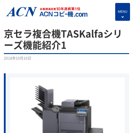
MENU
4
HOME
京セラ複合機TASKalfaシリ
プランのご紹介
ーズ機能紹介1
保守サービス
2018年10月10日
コピー機あれこれ
複合機・情報セキュリティブログ
よくあるご質問
独立・開業支援プラン
お問い合わせ