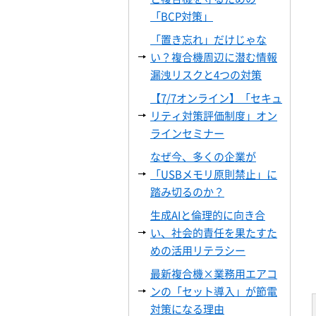
「BCP対策」
「置き忘れ」だけじゃな
い？複合機周辺に潜む情報
漏洩リスクと4つの対策
【7/7オンライン】「セキュ
リティ対策評価制度」オン
ラインセミナー
なぜ今、多くの企業が
「USBメモリ原則禁止」に
踏み切るのか？
生成AIと倫理的に向き合
い、社会的責任を果たすた
めの活用リテラシー
最新複合機×業務用エアコ
ンの「セット導入」が節電
対策になる理由