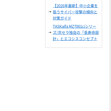
【2026年最新】中小企業を
狙うサイバー攻撃の傾向と
対策ガイド
TASKalfa MZ7001ciシリー
ズ/京セラ独自の「長寿命設
計」とエコシスコンセプト