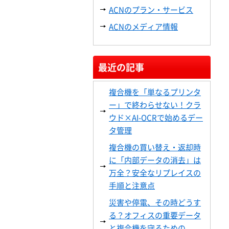
ACNのプラン・サービス
ACNのメディア情報
最近の記事
複合機を「単なるプリンタ
ー」で終わらせない！クラ
ウド×AI-OCRで始めるデー
タ管理
複合機の買い替え・返却時
に「内部データの消去」は
万全？安全なリプレイスの
手順と注意点
災害や停電、その時どうす
る？オフィスの重要データ
と複合機を守るための