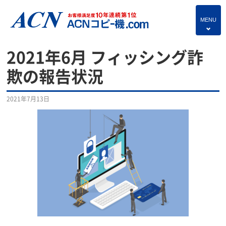
MENU
4
HOME
2021年6月 フィッシング詐
プランのご紹介
欺の報告状況
保守サービス
2021年7月13日
コピー機あれこれ
複合機・情報セキュリティブログ
よくあるご質問
独立・開業支援プラン
お問い合わせ