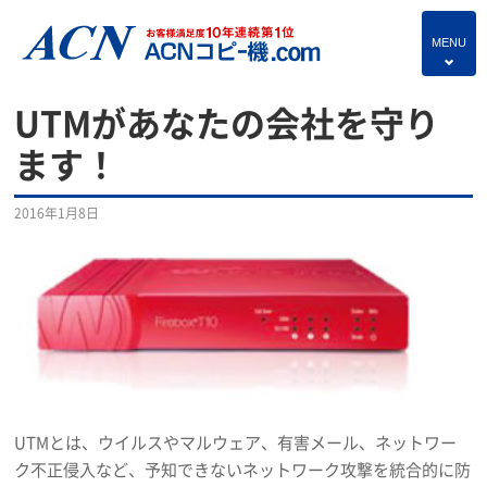
MENU
4
HOME
UTMがあなたの会社を守り
プランのご紹介
ます！
保守サービス
2016年1月8日
コピー機あれこれ
複合機・情報セキュリティブログ
よくあるご質問
独立・開業支援プラン
お問い合わせ
UTMとは、ウイルスやマルウェア、有害メール、ネットワー
ク不正侵入など、予知できないネットワーク攻撃を統合的に防