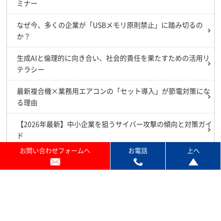
ミナー
なぜ今、多くの企業が「USBメモリ原則禁止」に踏み切るの
か？
生成AIと倫理的に向き合い、社会的責任を果たすための活用リ
テラシー
最新複合機×業務用エアコンの「セット導入」が節電対策にな
る理由
【2026年最新】中小企業を狙うサイバー攻撃の傾向と対策ガイ
ド
お問い合わせフォームへ
お電話
上へ
TASKalfa MZ7001ciシリーズ/京セラ独自の「長寿命設計」とエ
コシスコンセプト
プランのご紹介