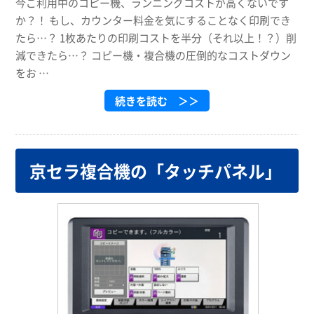
今ご利用中のコピー機、ランニングコストが高くないです
か？！ もし、カウンター料金を気にすることなく印刷でき
たら…？ 1枚あたりの印刷コストを半分（それ以上！？）削
減できたら…？ コピー機・複合機の圧倒的なコストダウン
をお …
続きを読む ＞＞
京セラ複合機の「タッチパネル」