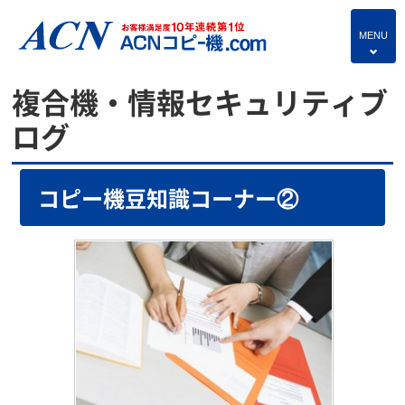
MENU
4
HOME
複合機・情報セキュリティブ
プランのご紹介
ログ
保守サービス
コピー機豆知識コーナー②
コピー機あれこれ
複合機・情報セキュリティブログ
よくあるご質問
独立・開業支援プラン
お問い合わせ