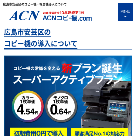
広島市安芸区のコピー機・複合機導入について
MENU
4
広島市安芸区の
HOME
コピー機の導入について
プランのご紹介
保守サービス
コピー機あれこれ
コピー機に関すること
よくあるご質問
独立・開業支援プラン
お問い合わせ