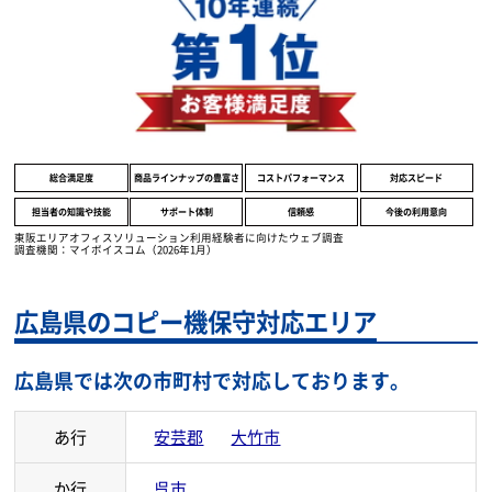
顧客満足度調査において、
全8項目で1位を獲得致しました。
総合満足度
商品ラインナップの豊富さ
コストパフォーマンス
対応スピード
担当者の知識や技能
サポート体制
信頼感
今後の利用意向
東阪エリアオフィスソリューション利用経験者に向けたウェブ調査
調査機関：マイボイスコム（2026年1月）