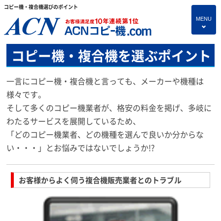
コピー機・複合機選びのポイント
MENU
4
コピー機・複合機を選ぶポイント
HOME
プランのご紹介
一言にコピー機・複合機と言っても、メーカーや機種は
様々です。
保守サービス
そして多くのコピー機業者が、格安の料金を掲げ、多岐に
コピー機あれこれ
わたるサービスを展開しているため、
「どのコピー機業者、どの機種を選んで良いか分からな
複合機・情報セキュリティブログ
い・・・」とお悩みではないでしょうか!?
よくあるご質問
独立・開業支援プラン
お客様からよく伺う複合機販売業者とのトラブル
お問い合わせ