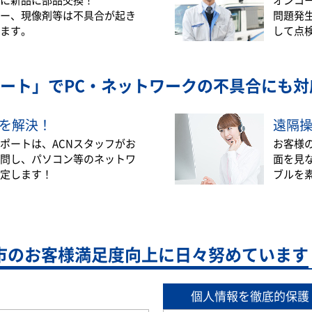
ー、現像剤等は不具合が起き
問題発
ます。
して点
ート」で
PC・ネットワークの不具合にも対
を解決！
遠隔
ポートは、ACNスタッフがお
お客様
問し、パソコン等のネットワ
面を見
定します！
ブルを
市の
お客様満足度向上に日々努めています
個人情報を徹底的保護