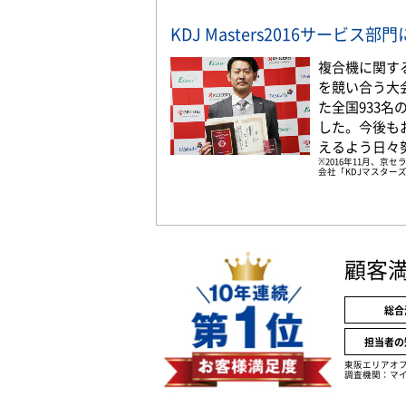
KDJ Masters2016サービス
複合機に関す
を競い合う大
た全国933
した。今後も
えるよう日々
※2016年11月、
会社「KDJマスターズ
顧客
総合
担当者の
東阪エリアオ
調査機関：マイ