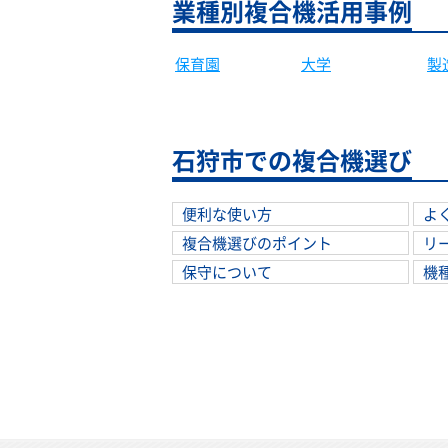
業種別複合機活用事例
大学
製
保育園
石狩市での複合機選び
便利な使い方
よ
複合機選びのポイント
リ
保守について
機