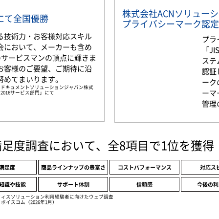
株式会社ACNソリュー
部門にて全国優勝
プライバシーマーク認定
る技術力・お客様対応スキル
プラ
会において、メーカーも含め
「JI
名のサービスマンの頂点に輝きま
ステ
お客様のご要望、ご期待に沿
認証
努めてまいります。
ーク
京セラドキュメントソリューションジャパン株式
ーマ
2016サービス部門」にて
管理
満足度調査において、全8項目で1位を獲得
満足度
商品ラインナップの豊富さ
コストパフォーマンス
対応ス
知識や技能
サポート体制
信頼感
今後の利
フィスソリューション利用経験者に向けたウェブ調査
ボイスコム（2026年1月）