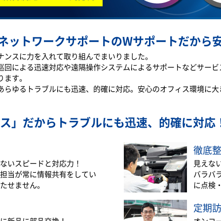
ネットワークサポートのWサポートだから
テナンスに力を入れて取り組んでまいりました。
巡回による迅速対応や遠隔操作システムによるサポートなどサービ
ります。
あらゆるトラブルにも迅速、的確に対応。安心のオフィス環境に大
ス」だから
トラブルにも迅速、的確に対応
徹底
ないスピードと対応力！
見えな
担当が常に情報共有をしてい
バラバ
たせません。
に点検
定期
に新品に部品交換！
オンコ