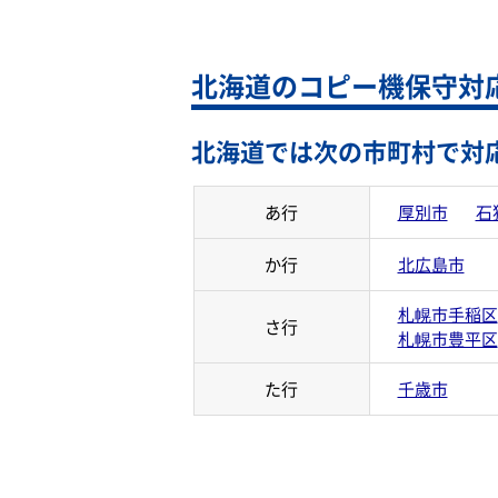
北海道のコピー機保守対
北海道では次の市町村で対
あ行
厚別市
石
か行
北広島市
札幌市手稲区
さ行
札幌市豊平区
た行
千歳市