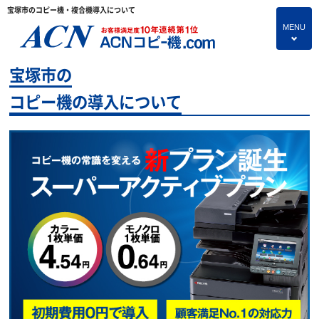
宝塚市のコピー機・複合機導入について
MENU
4
宝塚市の
HOME
コピー機の導入について
プランのご紹介
保守サービス
コピー機あれこれ
コピー機に関すること
よくあるご質問
独立・開業支援プラン
お問い合わせ