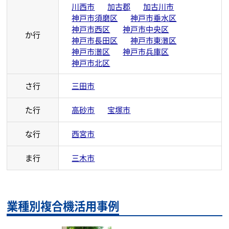
兵庫県のコピー機保守対応エリア
兵庫県では次の市町村で対応しております。
明石市
尼崎市
芦屋市
伊丹市
あ行
小野市
川西市
加古郡
加古川市
神戸市須磨区
神戸市垂水区
神戸市西区
神戸市中央区
か行
神戸市長田区
神戸市東灘区
神戸市灘区
神戸市兵庫区
神戸市北区
さ行
三田市
た行
高砂市
宝塚市