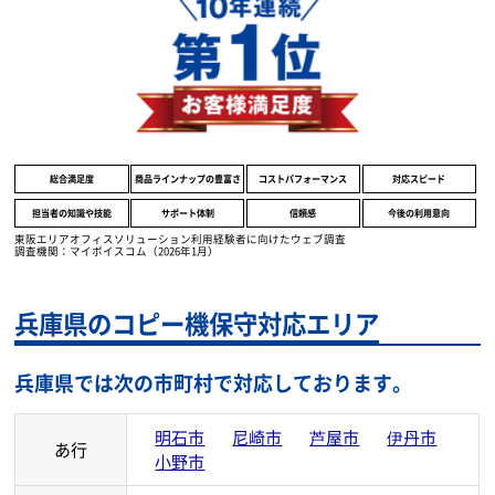
顧客満足度調査において、
全8項目で1位を獲得致しました。
総合満足度
商品ラインナップの豊富さ
コストパフォーマンス
対応スピード
担当者の知識や技能
サポート体制
信頼感
今後の利用意向
東阪エリアオフィスソリューション利用経験者に向けたウェブ調査
調査機関：マイボイスコム（2026年1月）