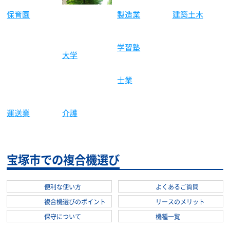
な行
西宮市
ま行
三木市
業種別複合機活用事例
製造業
建築土木
学習塾
保育園
大学
士業
運送業
介護