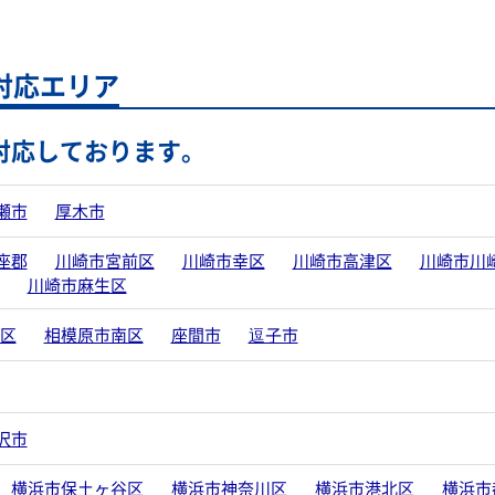
対応エリア
対応しております。
瀬市
厚木市
座郡
川崎市宮前区
川崎市幸区
川崎市高津区
川崎市川
川崎市麻生区
区
相模原市南区
座間市
逗子市
沢市
横浜市保土ヶ谷区
横浜市神奈川区
横浜市港北区
横浜市