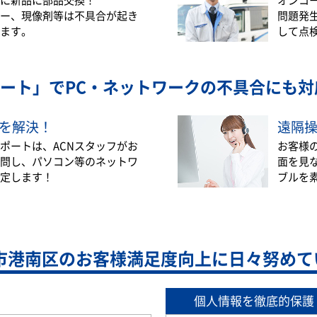
ー、現像剤等は不具合が起き
問題発
ます。
して点
ート」で
PC・ネットワークの不具合にも対
を解決！
遠隔
ポートは、ACNスタッフがお
お客様
問し、パソコン等のネットワ
面を見
定します！
ブルを
市港南区の
お客様満足度向上に日々努めて
個人情報を徹底的保護