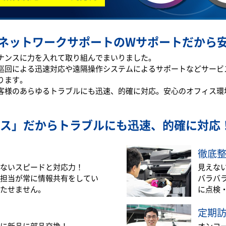
ネットワークサポートのWサポートだから
テナンスに力を入れて取り組んでまいりました。
巡回による迅速対応や遠隔操作システムによるサポートなどサービ
ります。
客様のあらゆるトラブルにも迅速、的確に対応。安心のオフィス環
ス」だから
トラブルにも迅速、的確に対応
徹底
ないスピードと対応力！
見えな
担当が常に情報共有をしてい
バラバ
たせません。
に点検
定期
に新品に部品交換！
オンコ