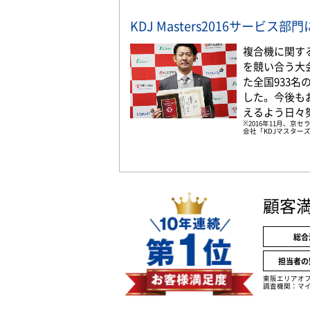
KDJ Masters2016サービス
複合機に関す
を競い合う大
た全国933
した。今後も
えるよう日々
※2016年11月、
会社「KDJマスターズ
顧客
総合
担当者の
東阪エリアオ
調査機関：マイ