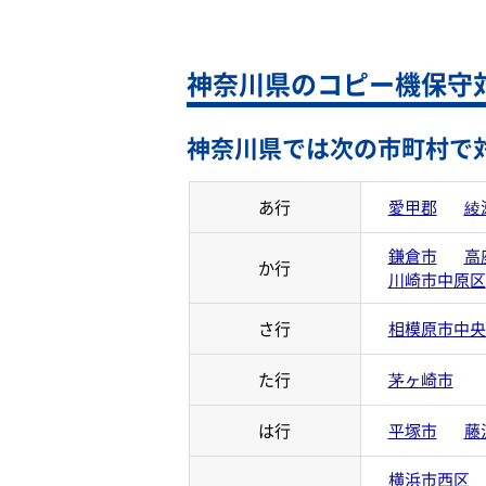
神奈川県のコピー機保守
神奈川県では次の市町村で
あ行
愛甲郡
綾
鎌倉市
高
か行
川崎市中原区
さ行
相模原市中央
た行
茅ヶ崎市
は行
平塚市
藤
横浜市西区