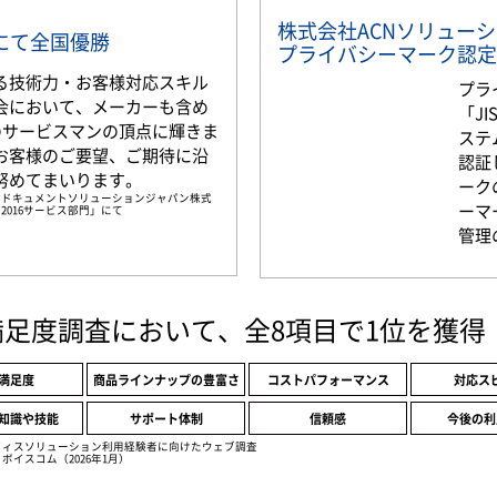
株式会社ACNソリュー
部門にて全国優勝
プライバシーマーク認定
る技術力・お客様対応スキル
プラ
会において、メーカーも含め
「JI
名のサービスマンの頂点に輝きま
ステ
お客様のご要望、ご期待に沿
認証
努めてまいります。
ーク
京セラドキュメントソリューションジャパン株式
ーマ
2016サービス部門」にて
管理
満足度調査において、全8項目で1位を獲得
満足度
商品ラインナップの豊富さ
コストパフォーマンス
対応ス
知識や技能
サポート体制
信頼感
今後の利
フィスソリューション利用経験者に向けたウェブ調査
ボイスコム（2026年1月）