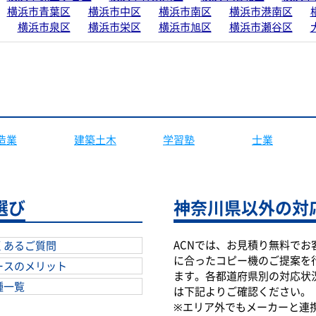
横浜市青葉区
横浜市中区
横浜市南区
横浜市港南区
横浜市泉区
横浜市栄区
横浜市旭区
横浜市瀬谷区
造業
建築土木
学習塾
士業
選び
神奈川県以外の対
ACNでは、お見積り無料でお
くあるご質問
に合ったコピー機のご提案を
ースのメリット
ます。各都道府県別の対応状
種一覧
は下記よりご確認ください。
※エリア外でもメーカーと連