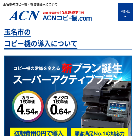
玉名市のコピー機・複合機導入について
MENU
4
玉名市の
HOME
コピー機の導入について
プランのご紹介
保守サービス
コピー機あれこれ
コピー機に関すること
よくあるご質問
独立・開業支援プラン
お問い合わせ