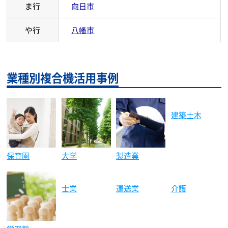
ま行
向日市
や行
八幡市
業種別複合機活用事例
建築土木
保育園
大学
製造業
介護