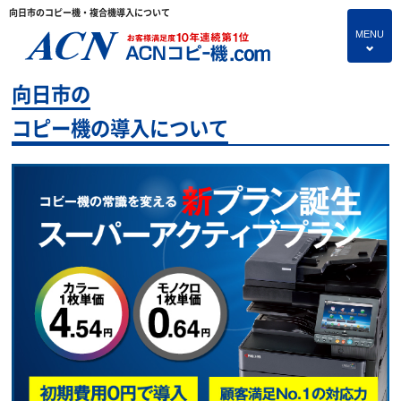
向日市のコピー機・複合機導入について
MENU
4
向日市の
HOME
コピー機の導入について
プランのご紹介
保守サービス
コピー機あれこれ
コピー機に関すること
よくあるご質問
独立・開業支援プラン
お問い合わせ