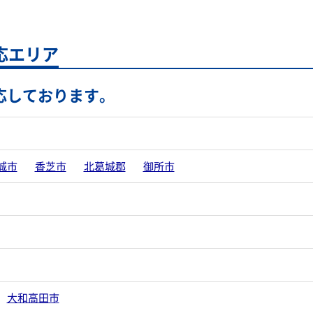
応エリア
応しております。
城市
香芝市
北葛城郡
御所市
大和高田市