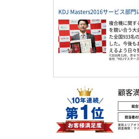
KDJ Masters2016サービス
複合機に関す
を競い合う大
た全国933
した。今後も
えるよう日々
※2016年11月、
会社「KDJマスターズ
顧客
総合
担当者の
東阪エリアオ
調査機関：マイ