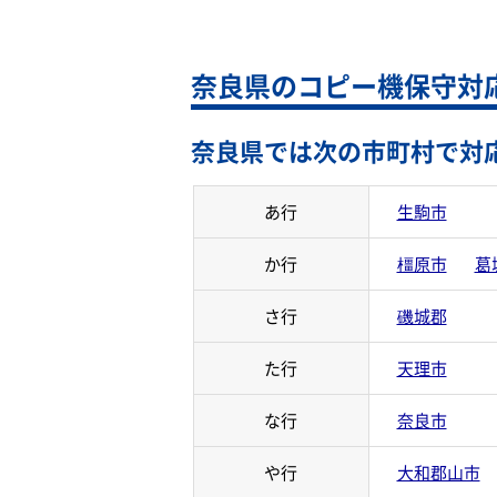
奈良県のコピー機保守対
奈良県では次の市町村で対
あ行
生駒市
か行
橿原市
葛
さ行
磯城郡
た行
天理市
な行
奈良市
や行
大和郡山市