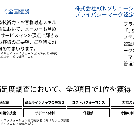
株式会社ACNソリュー
部門にて全国優勝
プライバシーマーク認定
る技術力・お客様対応スキル
プラ
会において、メーカーも含め
「JI
名のサービスマンの頂点に輝きま
ステ
お客様のご要望、ご期待に沿
認証
努めてまいります。
ーク
京セラドキュメントソリューションジャパン株式
ーマ
2016サービス部門」にて
管理
満足度調査において、全8項目で1位を獲得
満足度
商品ラインナップの豊富さ
コストパフォーマンス
対応ス
知識や技能
サポート体制
信頼感
今後の利
フィスソリューション利用経験者に向けたウェブ調査
ボイスコム（2026年1月）