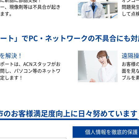
ー、現像剤等は不具合が起き
問題発
ます。
して点
ート」で
PC・ネットワークの不具合にも対
を解決！
遠隔
ポートは、ACNスタッフがお
お客様
問し、パソコン等のネットワ
面を見
定します！
ブルを
市の
お客様満足度向上に日々努めています
個人情報を徹底的保護