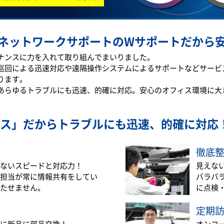
ネットワークサポートのWサポートだから
テナンスに力を入れて取り組んでまいりました。
巡回による迅速対応や遠隔操作システムによるサポートなどサービ
ります。
あらゆるトラブルにも迅速、的確に対応。安心のオフィス環境に大
ス」だから
トラブルにも迅速、的確に対応
徹底
ないスピードと対応力！
見えな
担当が常に情報共有をしてい
バラバ
たせません。
に点検
定期
に新品に部品交換！
オンコ