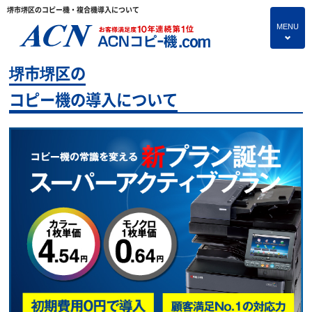
堺市堺区のコピー機・複合機導入について
MENU
4
堺市堺区の
HOME
コピー機の導入について
プランのご紹介
保守サービス
コピー機あれこれ
コピー機に関すること
よくあるご質問
独立・開業支援プラン
お問い合わせ