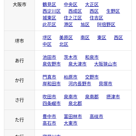
大阪府のコピー機保守対応エリア
大阪府では次の市町村で対応しております。
浪速区
淀川区
北区
平野区
福島区
東淀川区
東成区
東住吉区
都島区
天王寺区
大阪市
鶴見区
中央区
大正区
西淀川区
西成区
西区
生野区
城東区
住之江区
住吉区
此花区
港区
旭区
阿倍野区
堺区
美原区
南区
東区
西区
堺市
中区
北区
池田市
茨木市
和泉市
あ行
泉佐野市
泉大津市
大阪狭山市
門真市
柏原市
交野市