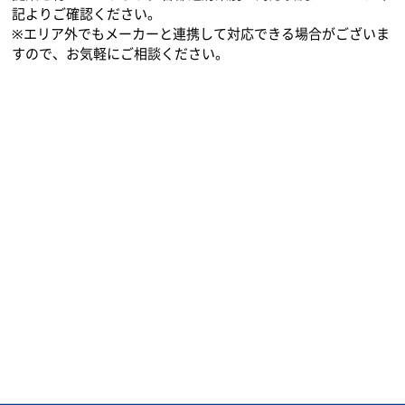
複合機選びのポイント
リースのメリット
保守について
機種一覧
大阪府以外の対応エリアを見る
ACNでは、お見積り無料でお客様の環境に合ったコピー機のご
提案を行っております。各都道府県別の対応状況については下
記よりご確認ください。
※エリア外でもメーカーと連携して対応できる場合がございま
すので、お気軽にご相談ください。