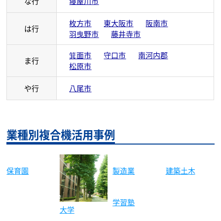
か行
岸和田市
河内長野市
貝塚市
吹田市
泉南市
泉南郡
摂津市
さ行
四条畷市
泉北郡
豊中市
富田林市
高槻市
た行
高石市
大東市
な行
寝屋川市
枚方市
東大阪市
阪南市
は行
羽曳野市
藤井寺市
箕面市
守口市
南河内郡
ま行
松原市
や行
八尾市