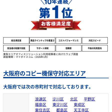
顧客満足度調査において、
全8項目で1位を獲得致しました。
総合満足度
商品ラインナップの豊富さ
コストパフォーマンス
対応スピード
担当者の知識や技能
サポート体制
信頼感
今後の利用意向
東阪エリアオフィスソリューション利用経験者に向けたウェブ調査
調査機関：マイボイスコム（2026年1月）