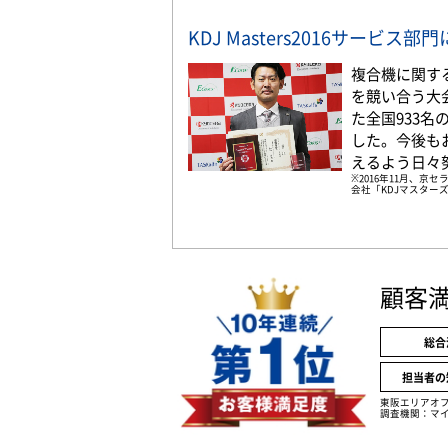
KDJ Masters2016サービス
複合機に関す
を競い合う大
た全国933
した。今後も
えるよう日々
※2016年11月、
会社「KDJマスターズ
顧客
総合
担当者の
東阪エリアオ
調査機関：マイ