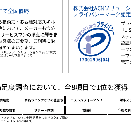
株式会社ACNソリュー
部門にて全国優勝
プライバシーマーク認定
る技術力・お客様対応スキル
プラ
会において、メーカーも含め
「JI
名のサービスマンの頂点に輝きま
ステ
お客様のご要望、ご期待に沿
認証
努めてまいります。
ーク
京セラドキュメントソリューションジャパン株式
ーマ
2016サービス部門」にて
管理
満足度調査において、全8項目で1位を獲得
満足度
商品ラインナップの豊富さ
コストパフォーマンス
対応ス
知識や技能
サポート体制
信頼感
今後の利
フィスソリューション利用経験者に向けたウェブ調査
ボイスコム（2026年1月）