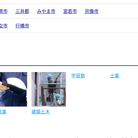
原市
三井郡
みやま市
宮若市
宗像市
女市
行橋市
士業
造業
建築土木
学習塾