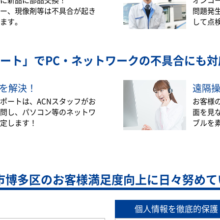
ー、現像剤等は不具合が起き
問題発
ます。
して点
ート」で
PC・ネットワークの不具合にも対
を解決！
遠隔
ポートは、ACNスタッフがお
お客様
問し、パソコン等のネットワ
面を見
定します！
ブルを
市博多区の
お客様満足度向上に日々努めて
個人情報を徹底的保護