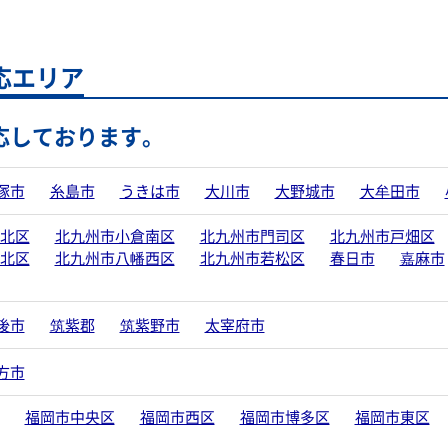
応エリア
応しております。
塚市
糸島市
うきは市
大川市
大野城市
大牟田市
北区
北九州市小倉南区
北九州市門司区
北九州市戸畑区
北区
北九州市八幡西区
北九州市若松区
春日市
嘉麻市
後市
筑紫郡
筑紫野市
太宰府市
方市
福岡市中央区
福岡市西区
福岡市博多区
福岡市東区