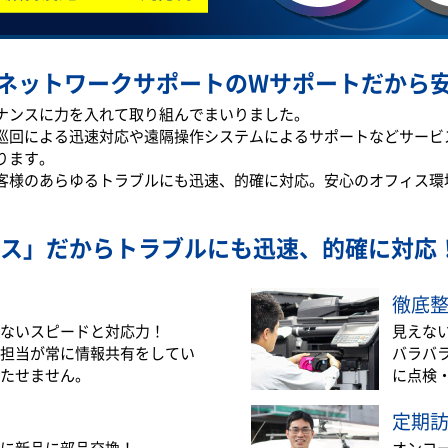
ネットワークサポートのWサポートだから
テナンスに力を入れて取り組んでまいりました。
巡回による迅速対応や遠隔操作システムによるサポートなどサービ
ります。
客様のあらゆるトラブルにも迅速、的確に対応。安心のオフィス環
ス」だから
トラブルにも迅速、的確に対応
徹底
ないスピードと対応力！
見えな
担当が常に情報共有をしてい
バラバ
たせません。
に点検
定期
に新品に部品交換！
オンコ