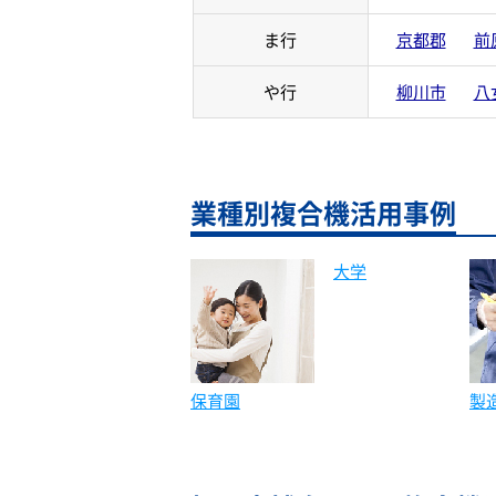
ま行
京都郡
前
や行
柳川市
八
業種別複合機活用事例
保育園
大学
製