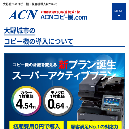
大野城市のコピー機・複合機導入について
MENU
4
大野城市の
HOME
コピー機の導入について
プランのご紹介
保守サービス
コピー機あれこれ
コピー機に関すること
よくあるご質問
独立・開業支援プラン
お問い合わせ