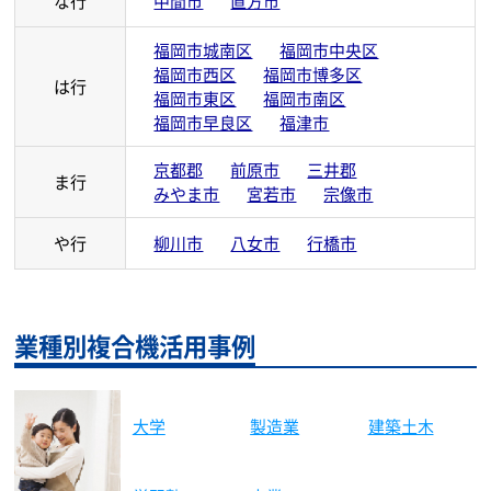
な行
中間市
直方市
福岡市城南区
福岡市中央区
福岡市西区
福岡市博多区
は行
福岡市東区
福岡市南区
福岡市早良区
福津市
京都郡
前原市
三井郡
ま行
みやま市
宮若市
宗像市
や行
柳川市
八女市
行橋市
業種別複合機活用事例
製造業
建築土木