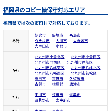
福岡県のコピー機保守対応エリア
福岡県では次の市町村で対応しております。
朝倉市
飯塚市
糸島市
あ行
うきは市
大川市
大野城市
大牟田市
小郡市
北九州市小倉北区
北九州市小倉南区
北九州市門司区
北九州市戸畑区
北九州市八幡東区
北九州市八幡北区
か行
北九州市八幡西区
北九州市若松区
春日市
嘉麻市
久留米市
古賀市
糟屋郡
唐津市
田川市
筑後市
筑紫郡
た行
筑紫野市
太宰府市