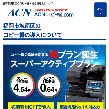
福岡市城南区のコピー機・複合機導入について
MENU
4
福岡市城南区の
HOME
コピー機の導入について
プランのご紹介
保守サービス
コピー機あれこれ
コピー機に関すること
よくあるご質問
独立・開業支援プラン
お問い合わせ