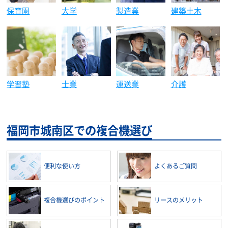
保育園
大学
製造業
建築土木
学習塾
士業
運送業
介護
福岡市城南区での複合機選び
便利な使い方
よくあるご質問
複合機選びのポイント
リースのメリット