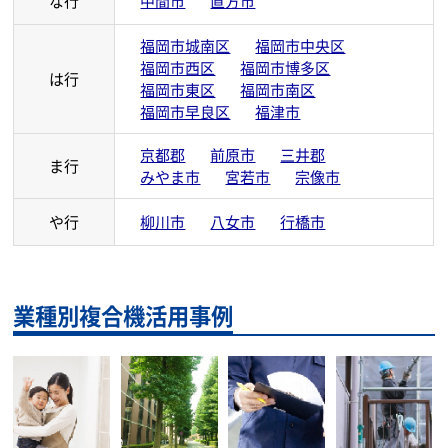
な行
中間市
直方市
福岡市城南区
福岡市中央区
福岡市西区
福岡市博多区
は行
福岡市東区
福岡市南区
福岡市早良区
福津市
京都郡
前原市
三井郡
ま行
みやま市
宮若市
宗像市
や行
柳川市
八女市
行橋市
業種別複合機活用事例