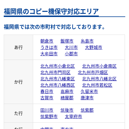
福岡県のコピー機保守対応エリア
福岡県では次の市町村で対応しております。
朝倉市
飯塚市
糸島市
あ行
うきは市
大川市
大野城市
大牟田市
小郡市
北九州市小倉北区
北九州市小倉南区
北九州市門司区
北九州市戸畑区
北九州市八幡東区
北九州市八幡北区
か行
北九州市八幡西区
北九州市若松区
春日市
嘉麻市
久留米市
古賀市
糟屋郡
唐津市
田川市
筑後市
筑紫郡
た行
筑紫野市
太宰府市