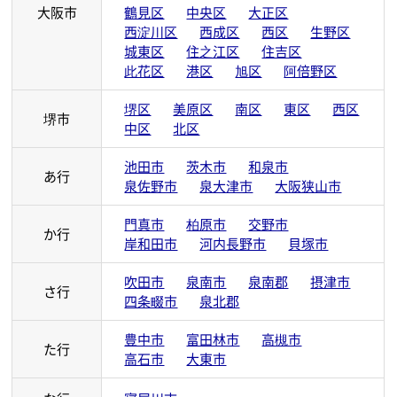
大阪市
鶴見区
中央区
大正区
西淀川区
西成区
西区
生野区
城東区
住之江区
住吉区
此花区
港区
旭区
阿倍野区
堺区
美原区
南区
東区
西区
堺市
中区
北区
池田市
茨木市
和泉市
あ行
泉佐野市
泉大津市
大阪狭山市
門真市
柏原市
交野市
か行
岸和田市
河内長野市
貝塚市
吹田市
泉南市
泉南郡
摂津市
さ行
四条畷市
泉北郡
豊中市
富田林市
高槻市
た行
高石市
大東市