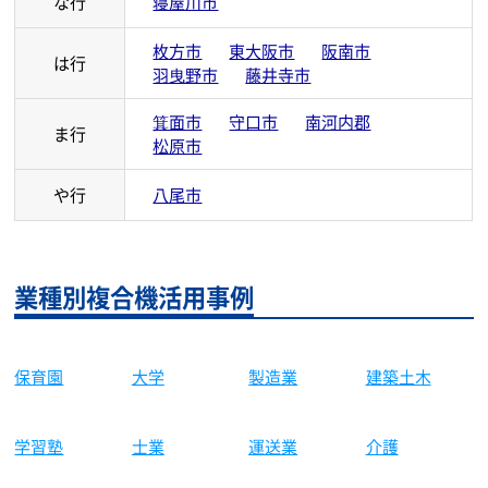
な行
寝屋川市
枚方市
東大阪市
阪南市
は行
羽曳野市
藤井寺市
箕面市
守口市
南河内郡
ま行
松原市
や行
八尾市
業種別複合機活用事例
保育園
大学
製造業
建築土木
学習塾
士業
運送業
介護