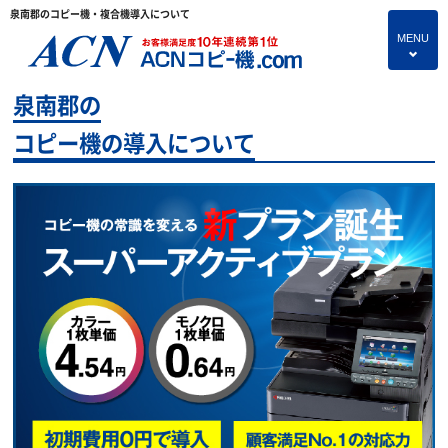
泉南郡のコピー機・複合機導入について
MENU
4
泉南郡の
HOME
コピー機の導入について
プランのご紹介
保守サービス
コピー機あれこれ
コピー機に関すること
よくあるご質問
独立・開業支援プラン
お問い合わせ