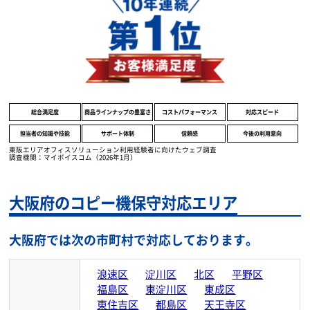
総合満足度
商品ラインナップの豊富さ
コストパフォーマンス
対応スピード
担当者の知識や技能
サポート体制
信頼感
今後の利用意向
東阪エリアオフィスソリューション利用経験者に向けたウェブ調査
調査機関：マイボイスコム（2026年1月）
大阪府のコピー機保守対応エリア
大阪府では次の市町村で対応しております。
浪速区
淀川区
北区
平野区
福島区
東淀川区
東成区
東住吉区
都島区
天王寺区