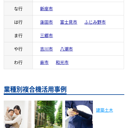
な行
新座市
は行
蓮田市
富士見市
ふじみ野市
ま行
三郷市
や行
吉川市
八潮市
わ行
蕨市
和光市
業種別複合機活用事例