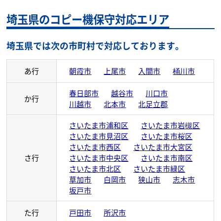
埼玉県のコピー機保守対応エリア
埼玉県では次の市町村で対応しております。
あ行
朝霞市
上尾市
入間市
桶川市
春日部市
越谷市
川口市
か行
川越市
北本市
北足立郡
さいたま市浦和区
さいたま市岩槻区
さいたま市見沼区
さいたま市桜区
さいたま市西区
さいたま市大宮区
さ行
さいたま市中央区
さいたま市南区
さいたま市北区
さいたま市緑区
草加市
白岡市
狭山市
志木市
坂戸市
た行
戸田市
所沢市