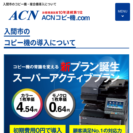
入間市のコピー機・複合機導入について
MENU
4
入間市の
HOME
コピー機の導入について
プランのご紹介
保守サービス
コピー機あれこれ
コピー機に関すること
よくあるご質問
独立・開業支援プラン
お問い合わせ