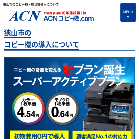
狭山市のコピー機・複合機導入について
MENU
4
狭山市の
HOME
コピー機の導入について
プランのご紹介
保守サービス
コピー機あれこれ
コピー機に関すること
よくあるご質問
独立・開業支援プラン
お問い合わせ