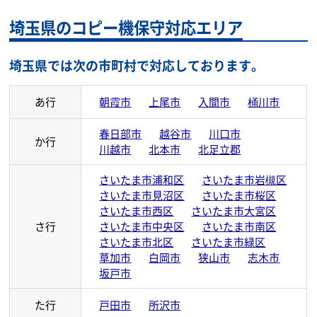
埼玉県のコピー機保守対応エリア
埼玉県では次の市町村で対応しております。
あ行
朝霞市
上尾市
入間市
桶川市
春日部市
越谷市
川口市
か行
川越市
北本市
北足立郡
さいたま市浦和区
さいたま市岩槻区
さいたま市見沼区
さいたま市桜区
さいたま市西区
さいたま市大宮区
さ行
さいたま市中央区
さいたま市南区
さいたま市北区
さいたま市緑区
草加市
白岡市
狭山市
志木市
坂戸市
た行
戸田市
所沢市