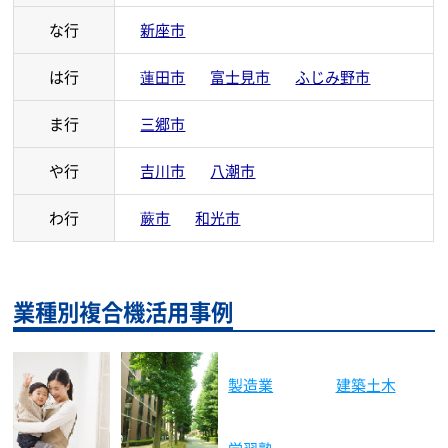
な行
新座市
は行
蓮田市
富士見市
ふじみ野市
ま行
三郷市
や行
吉川市
八潮市
わ行
蕨市
和光市
業種別複合機活用事例
製造業