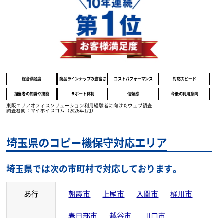
顧客満足度調査において、
全8項目で1位を獲得致しました。
総合満足度
商品ラインナップの豊富さ
コストパフォーマンス
対応スピード
担当者の知識や技能
サポート体制
信頼感
今後の利用意向
東阪エリアオフィスソリューション利用経験者に向けたウェブ調査
調査機関：マイボイスコム（2026年1月）