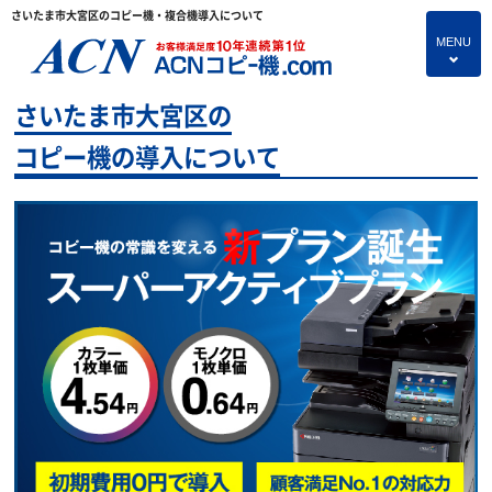
さいたま市大宮区のコピー機・複合機導入について
MENU
4
さいたま市大宮区の
HOME
コピー機の導入について
プランのご紹介
保守サービス
コピー機あれこれ
コピー機に関すること
よくあるご質問
独立・開業支援プラン
お問い合わせ