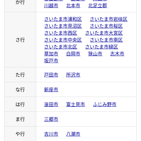
埼玉県のコピー機保守対応エリア
埼玉県では次の市町村で対応しております。
あ行
朝霞市
上尾市
入間市
桶川市
春日部市
越谷市
川口市
か行
川越市
北本市
北足立郡
さいたま市浦和区
さいたま市岩槻区
さいたま市見沼区
さいたま市桜区
さいたま市西区
さいたま市大宮区
さ行
さいたま市中央区
さいたま市南区
さいたま市北区
さいたま市緑区
草加市
白岡市
狭山市
志木市
坂戸市
た行
戸田市
所沢市