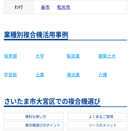
な行
新座市
は行
蓮田市
富士見市
ふじみ野市
ま行
三郷市
や行
吉川市
八潮市
わ行
蕨市
和光市
業種別複合機活用事例
保育園
大学
製造業
建築土木