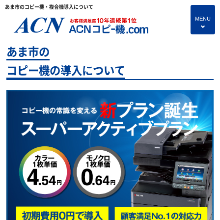
あま市のコピー機・複合機導入について
MENU
4
あま市の
HOME
コピー機の導入について
プランのご紹介
保守サービス
コピー機あれこれ
コピー機に関すること
よくあるご質問
独立・開業支援プラン
お問い合わせ