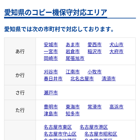
愛知県のコピー機保守対応エリア
愛知県では次の市町村で対応しております。
安城市
あま市
愛西市
犬山市
あ行
一宮市
岩倉市
稲沢市
大府市
岡崎市
尾張旭市
刈谷市
江南市
小牧市
か行
春日井市
北名古屋市
清須市
さ行
瀬戸市
豊明市
東海市
常滑市
高浜市
た行
津島市
知多市
名古屋市東区
名古屋市港区
名古屋市守山区
名古屋市昭和区