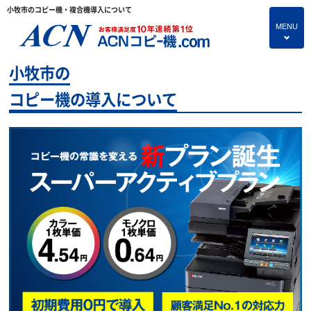
小牧市のコピー機・複合機導入について
MENU
4
小牧市の
HOME
コピー機の導入について
プランのご紹介
保守サービス
コピー機あれこれ
コピー機に関すること
よくあるご質問
独立・開業支援プラン
お問い合わせ