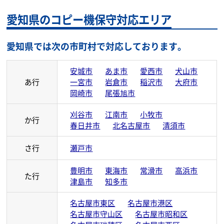
愛知県のコピー機保守対応エリア
愛知県では次の市町村で対応しております。
安城市
あま市
愛西市
犬山市
あ行
一宮市
岩倉市
稲沢市
大府市
岡崎市
尾張旭市
刈谷市
江南市
小牧市
か行
春日井市
北名古屋市
清須市
さ行
瀬戸市
豊明市
東海市
常滑市
高浜市
た行
津島市
知多市
名古屋市東区
名古屋市港区
名古屋市守山区
名古屋市昭和区