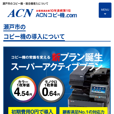
瀬戸市のコピー機・複合機導入について
MENU
4
瀬戸市の
HOME
コピー機の導入について
プランのご紹介
保守サービス
コピー機あれこれ
コピー機に関すること
よくあるご質問
独立・開業支援プラン
お問い合わせ