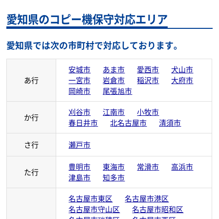
愛知県のコピー機保守対応エリア
愛知県では次の市町村で対応しております。
安城市
あま市
愛西市
犬山市
あ行
一宮市
岩倉市
稲沢市
大府市
岡崎市
尾張旭市
刈谷市
江南市
小牧市
か行
春日井市
北名古屋市
清須市
さ行
瀬戸市
豊明市
東海市
常滑市
高浜市
た行
津島市
知多市
名古屋市東区
名古屋市港区
名古屋市守山区
名古屋市昭和区