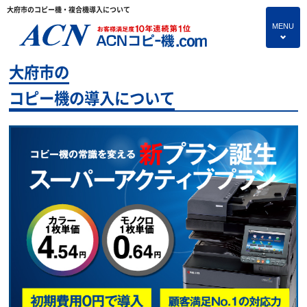
大府市のコピー機・複合機導入について
MENU
4
大府市の
HOME
コピー機の導入について
プランのご紹介
保守サービス
コピー機あれこれ
コピー機に関すること
よくあるご質問
独立・開業支援プラン
お問い合わせ