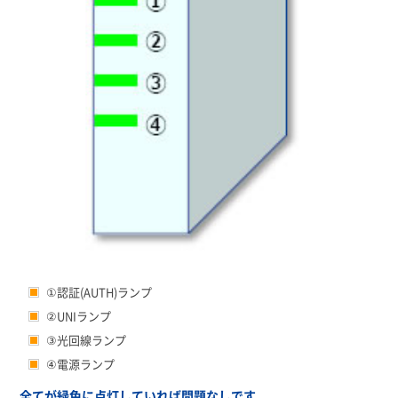
①認証(AUTH)ランプ
②UNIランプ
③光回線ランプ
④電源ランプ
全てが緑色に点灯していれば問題なしです。