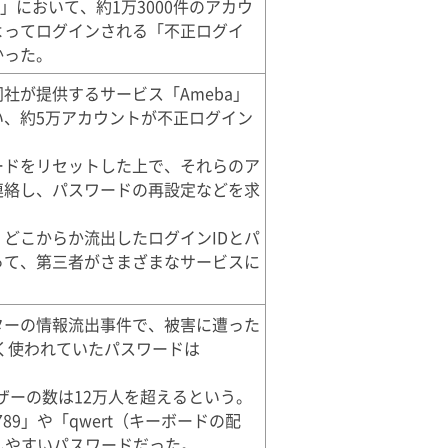
ST」において、約1万3000件のアカウ
よってログインされる「不正ログイ
かった。
社が提供するサービス「Ameba」
い、約5万アカウントが不正ログイン
ードをリセットした上で、それらのア
連絡し、パスワードの再設定などを求
どこからか流出したログインIDとパ
って、第三者がさまざまなサービスに
ターの情報流出事件で、被害に遭った
よく使われていたパスワードは
ーザーの数は12万人を超えるという。
89」や「qwert（キーボードの配
測しやすいパスワードだった。