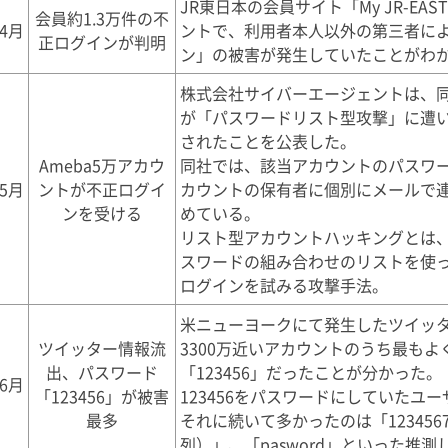
JR東日本の会員サイト「My JR-EA
会員約1.3万件の不
4月
ントで、利用者本人以外の第三者に
正ログインが判明
ン」の被害が発生していたことがわ
株式会社サイバーエージェントは、同
が「パスワードリスト型攻撃」に遭
されたことを公表した。
Ameba5万アカウ
同社では、該当アカウントのパスワ
5月
ントが不正ログイ
カウントの保有者に個別にメールで
ンを受ける
めている。
リスト型アカウントハッキングとは、
スワードの組み合わせのリストを使
ログインを試みる攻撃手法。
米ニューヨークにて発生したツイッ
ツイッター情報流
3300万近いアカウントのうち最も
出、パスワード
「123456」だったことが分かった。
6月
「123456」が被害
123456をパスワードにしていたユ
最多
それに続いて多かったのは「1234567
列）」、「pasword」といった推