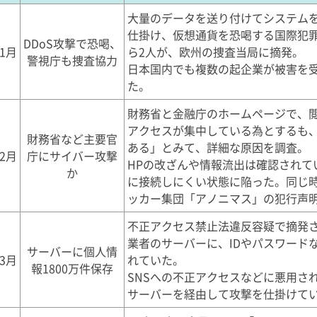
大量のデータを送り付けてシステムを
仕掛け、仮想通貨を恐喝する国際犯罪
DDoS攻撃で恐喝、
1月
ら2人が、欧州の捜査当局に摘発。
警視庁も捜査協力
日本国内でも複数の起企業が被害を
た。
財務省と金融庁のホームページで、閲
アクセスが集中している為とするも
財務省など主要官
ある」とみて、詳細な原因を調査。
2月
庁にサイバー攻撃
HPの改ざんや情報流出は確認されて
か
に接続しにくい状態に陥った。同じ
ッカー集団「アノニマス」の犯行声
不正アクセス禁止法違反容疑で摘発
業者のサーバーに、IDやパスワードな
サーバーに個人情
3月
れていた。
報1800万件保存
SNSへの不正アクセスなどに悪用さ
サーバーを経由して攻撃を仕掛けて