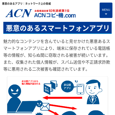
悪意のあるアプリ｜ネットワーク上の脅威
MENU
4
悪意のあるスマートフォンアプリ
HOME
プランのご紹介
魅力的なコンテンツを含んでいると見せかけた悪意あるス
マートフォンアプリにより、端末に保存されている電話帳
保守サービス
等の情報が、知らぬ間に窃取される被害が続いています。
コピー機あれこれ
また、収集された個人情報が、スパム送信や不正請求詐欺
等に悪用される二次被害も確認されています。
複合機・情報セキュリティブログ
よくあるご質問
独立・開業支援プラン
お問い合わせ