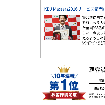
KDJ Masters2016サービス
複合機に関す
を競い合う大
た全国933
した。今後も
えるよう日々
※2016年11月、
会社「KDJマスターズ
顧客
総合
担当者の
東阪エリアオ
調査機関：マイ