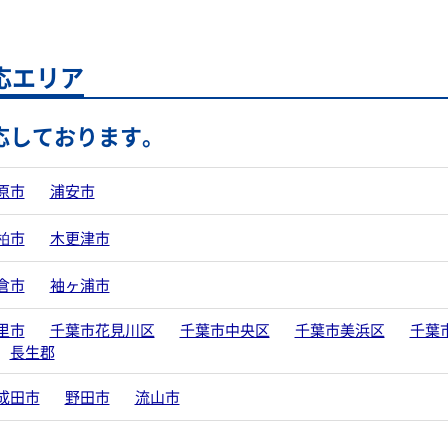
応エリア
応しております。
原市
浦安市
柏市
木更津市
倉市
袖ヶ浦市
里市
千葉市花見川区
千葉市中央区
千葉市美浜区
千葉
長生郡
成田市
野田市
流山市