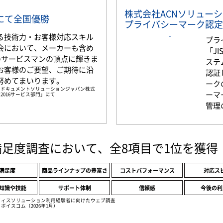
株式会社ACNソリュー
部門にて全国優勝
プライバシーマーク認定
る技術力・お客様対応スキル
プラ
会において、メーカーも含め
「JI
名のサービスマンの頂点に輝きま
ステ
お客様のご要望、ご期待に沿
認証
努めてまいります。
ーク
京セラドキュメントソリューションジャパン株式
ーマ
2016サービス部門」にて
管理
満足度調査において、全8項目で1位を獲得
満足度
商品ラインナップの豊富さ
コストパフォーマンス
対応ス
知識や技能
サポート体制
信頼感
今後の利
フィスソリューション利用経験者に向けたウェブ調査
ボイスコム（2026年1月）