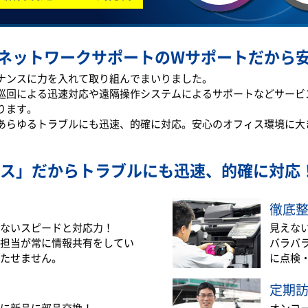
ネットワークサポートのWサポートだから
テナンスに力を入れて取り組んでまいりました。
巡回による迅速対応や遠隔操作システムによるサポートなどサービ
ります。
あらゆるトラブルにも迅速、的確に対応。安心のオフィス環境に大
ス」だから
トラブルにも迅速、的確に対応
徹底
ないスピードと対応力！
見えな
担当が常に情報共有をしてい
バラバ
たせません。
に点検
定期
に新品に部品交換！
オンコ