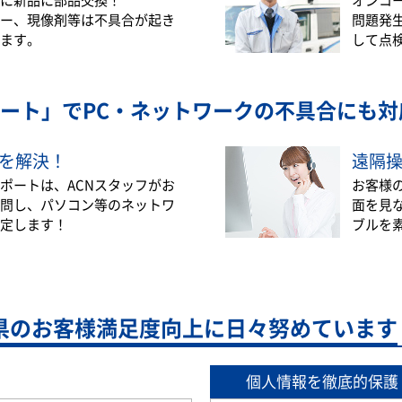
ー、現像剤等は不具合が起き
問題発
ます。
して点
ート」で
PC・ネットワークの不具合にも対
を解決！
遠隔
ポートは、ACNスタッフがお
お客様
問し、パソコン等のネットワ
面を見
定します！
ブルを
県の
お客様満足度向上に日々努めています
個人情報を徹底的保護