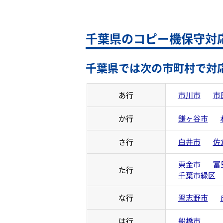
千葉県のコピー機保守対
千葉県では次の市町村で対
あ行
市川市
市
か行
鎌ヶ谷市
さ行
白井市
佐
東金市
冨
た行
千葉市緑区
な行
習志野市
は行
船橋市