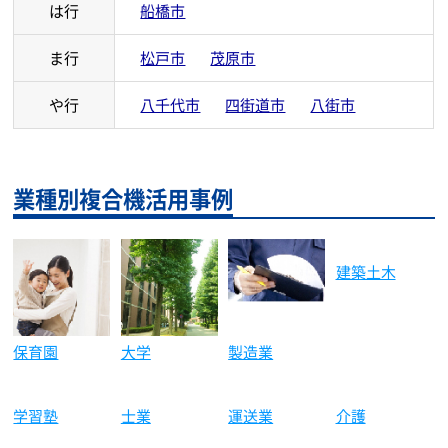
は行
船橋市
ま行
松戸市
茂原市
や行
八千代市
四街道市
八街市
業種別複合機活用事例
保育園
大学
製造業
建築土木
学習塾
士業
運送業
介護