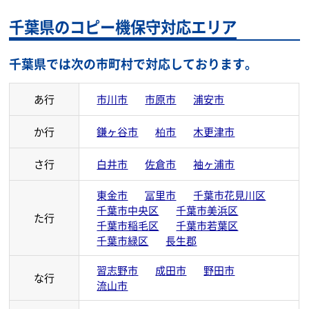
千葉県のコピー機保守対応エリア
千葉県では次の市町村で対応しております。
あ行
市川市
市原市
浦安市
か行
鎌ヶ谷市
柏市
木更津市
さ行
白井市
佐倉市
袖ヶ浦市
東金市
冨里市
千葉市花見川区
千葉市中央区
千葉市美浜区
た行
千葉市稲毛区
千葉市若葉区
千葉市緑区
長生郡
習志野市
成田市
野田市
な行
流山市