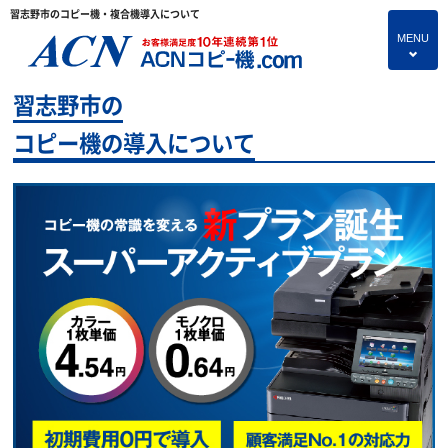
習志野市のコピー機・複合機導入について
MENU
4
習志野市の
HOME
コピー機の導入について
プランのご紹介
保守サービス
コピー機あれこれ
コピー機に関すること
よくあるご質問
独立・開業支援プラン
お問い合わせ