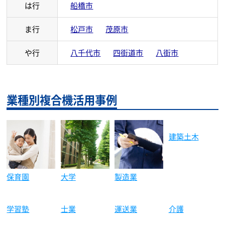
は行
船橋市
ま行
松戸市
茂原市
や行
八千代市
四街道市
八街市
業種別複合機活用事例
建築土木
保育園
大学
製造業
学習塾
士業
介護