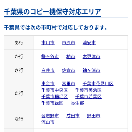
千葉県のコピー機保守対応エリア
千葉県では次の市町村で対応しております。
あ行
市川市
市原市
浦安市
か行
鎌ヶ谷市
柏市
木更津市
さ行
白井市
佐倉市
袖ヶ浦市
東金市
冨里市
千葉市花見川区
千葉市中央区
千葉市美浜区
た行
千葉市稲毛区
千葉市若葉区
千葉市緑区
長生郡
習志野市
成田市
野田市
な行
流山市