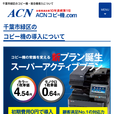
千葉市緑区のコピー機・複合機導入について
MENU
4
千葉市緑区の
HOME
コピー機の導入について
プランのご紹介
保守サービス
コピー機あれこれ
コピー機に関すること
よくあるご質問
独立・開業支援プラン
お問い合わせ