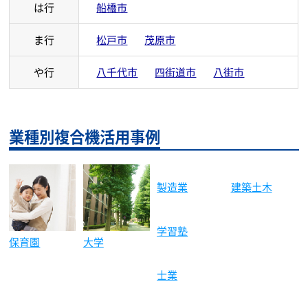
は行
船橋市
ま行
松戸市
茂原市
や行
八千代市
四街道市
八街市
業種別複合機活用事例
建築土木
保育園
大学
製造業
学習塾
士業
運送業
介護