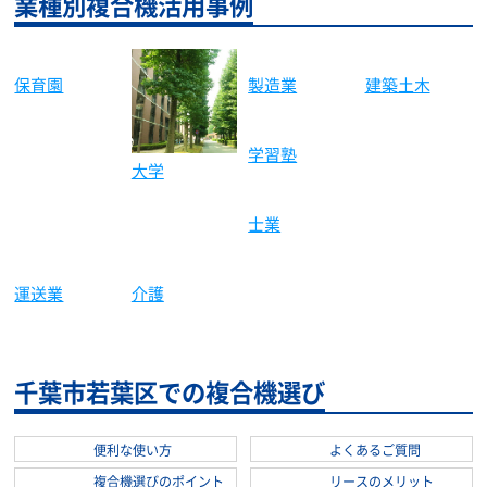
は行
船橋市
ま行
松戸市
茂原市
や行
八千代市
四街道市
八街市
業種別複合機活用事例
保育園
大学
製造業
建築土木
学習塾
士業
運送業
介護