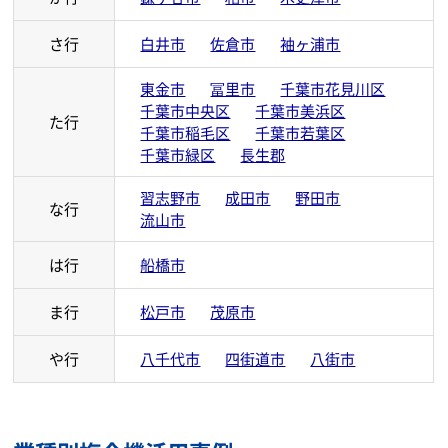
千葉県のコピー機保守対応エリア
千葉県では次の市町村で対応しております。
あ行
市川市
市原市
浦安市
か行
鎌ヶ谷市
柏市
木更津市
さ行
白井市
佐倉市
袖ヶ浦市
東金市
冨里市
千葉市花見川区
千葉市中央区
千葉市美浜区
た行
千葉市稲毛区
千葉市若葉区
千葉市緑区
長生郡
習志野市
成田市
野田市
な行
流山市