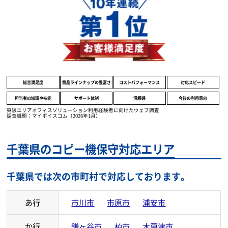
顧客満足度調査において、
全8項目で1位を獲得致しました。
総合満足度
商品ラインナップの豊富さ
コストパフォーマンス
対応スピード
担当者の知識や技能
サポート体制
信頼感
今後の利用意向
東阪エリアオフィスソリューション利用経験者に向けたウェブ調査
調査機関：マイボイスコム（2026年1月）