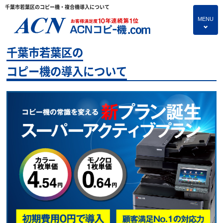
千葉市若葉区のコピー機・複合機導入について
MENU
4
千葉市若葉区の
HOME
コピー機の導入について
プランのご紹介
保守サービス
コピー機あれこれ
コピー機に関すること
よくあるご質問
独立・開業支援プラン
お問い合わせ