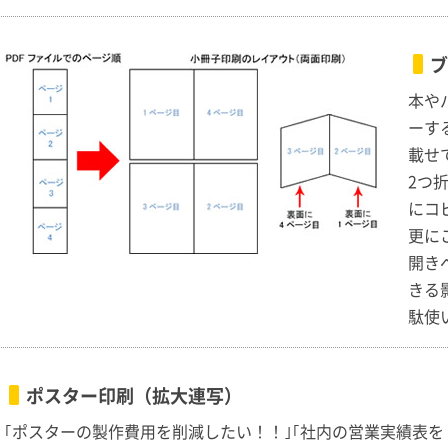
ブ
本や
ーす
載せ
2つ
にコ
更に
開き
きる
駄使
ポスター印刷（拡大連写）
｢ポスターの製作費用を削減したい！！｣｢社内の営業実績表を