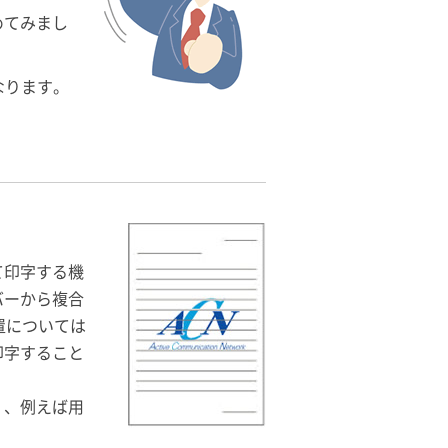
めてみまし
なります。
て印字する機
バーから複合
置については
印字すること
く、例えば用