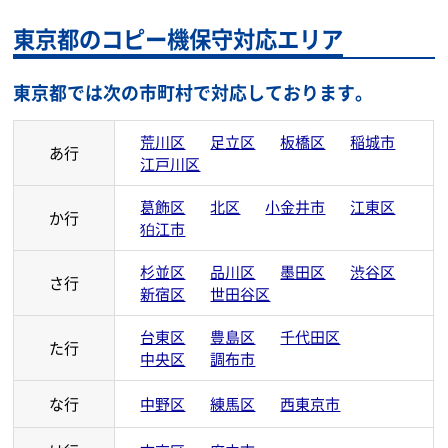
東京都のコピー機保守対応エリア
東京都では次の市町村で対応しております。
荒川区
足立区
板橋区
稲城市
あ行
江戸川区
葛飾区
北区
小金井市
江東区
か行
狛江市
杉並区
品川区
墨田区
渋谷区
さ行
新宿区
世田谷区
台東区
豊島区
千代田区
た行
中央区
調布市
な行
中野区
練馬区
西東京市