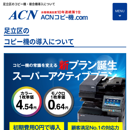
足立区のコピー機・複合機導入について
MENU
4
足立区の
HOME
コピー機の導入について
プランのご紹介
保守サービス
コピー機あれこれ
コピー機に関すること
よくあるご質問
独立・開業支援プラン
お問い合わせ