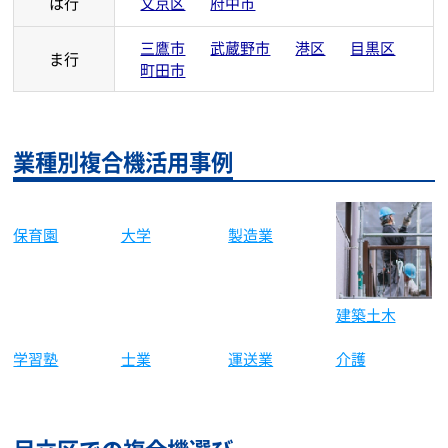
は行
文京区
府中市
三鷹市
武蔵野市
港区
目黒区
ま行
町田市
業種別複合機活用事例
保育園
製造業
大学
建築土木
学習塾
士業
運送業
介護