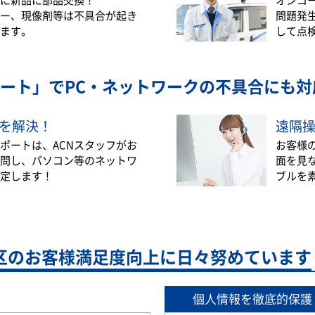
ー、現像剤等は不具合が起き
問題発
ます。
して点
ート」で
PC・ネットワークの不具合にも対
を解決！
遠隔
ポートは、ACNスタッフがお
お客様
問し、パソコン等のネットワ
面を見
定します！
ブルを
区の
お客様満足度向上に日々努めています
個人情報を徹底的保護