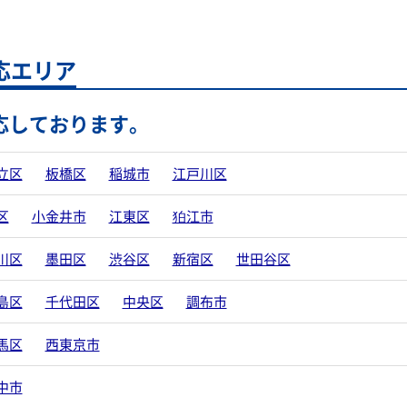
応エリア
応しております。
立区
板橋区
稲城市
江戸川区
区
小金井市
江東区
狛江市
川区
墨田区
渋谷区
新宿区
世田谷区
島区
千代田区
中央区
調布市
馬区
西東京市
中市