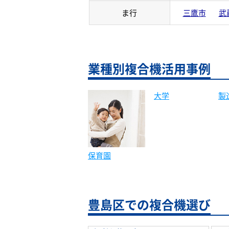
ま行
三鷹市
武
業種別複合機活用事例
製
保育園
大学
豊島区での複合機選び