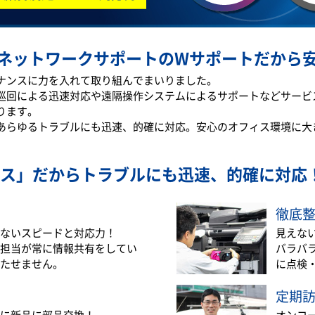
ネットワークサポートのWサポートだから
テナンスに力を入れて取り組んでまいりました。
巡回による迅速対応や遠隔操作システムによるサポートなどサービ
ります。
あらゆるトラブルにも迅速、的確に対応。安心のオフィス環境に大
ス」だから
トラブルにも迅速、的確に対応
徹底
ないスピードと対応力！
見えな
担当が常に情報共有をしてい
バラバ
たせません。
に点検
定期
に新品に部品交換！
オンコ