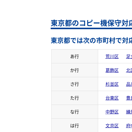
東京都のコピー機保守対
東京都では次の市町村で対
あ行
荒川区
足
か行
葛飾区
北
さ行
杉並区
品
た行
台東区
豊
な行
中野区
練
は行
文京区
府