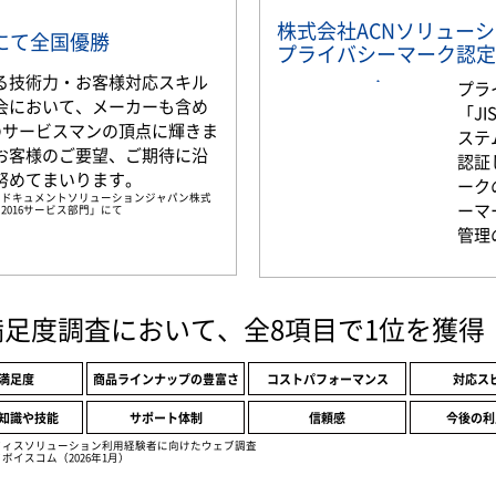
株式会社ACNソリュー
部門にて全国優勝
プライバシーマーク認定
る技術力・お客様対応スキル
プラ
会において、メーカーも含め
「JI
名のサービスマンの頂点に輝きま
ステ
お客様のご要望、ご期待に沿
認証
努めてまいります。
ーク
京セラドキュメントソリューションジャパン株式
ーマ
2016サービス部門」にて
管理
満足度調査において、全8項目で1位を獲得
満足度
商品ラインナップの豊富さ
コストパフォーマンス
対応ス
知識や技能
サポート体制
信頼感
今後の利
フィスソリューション利用経験者に向けたウェブ調査
ボイスコム（2026年1月）