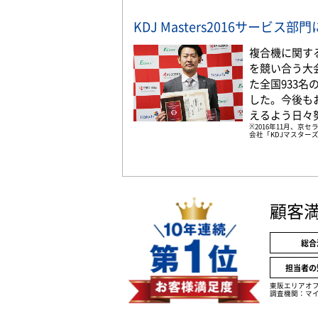
KDJ Masters2016サービス
複合機に関す
を競い合う大
た全国933
した。今後も
えるよう日々
※2016年11月、
会社「KDJマスターズ
顧客
総合
担当者の
東阪エリアオ
調査機関：マイ