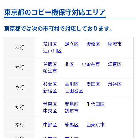
東京都のコピー機保守対応エリア
東京都では次の市町村で対応しております。
荒川区
足立区
板橋区
稲城市
あ行
江戸川区
葛飾区
北区
小金井市
江東区
か行
狛江市
杉並区
品川区
墨田区
渋谷区
さ行
新宿区
世田谷区
台東区
豊島区
千代田区
た行
中央区
調布市
な行
中野区
練馬区
西東京市