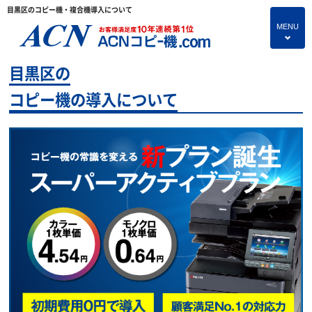
目黒区のコピー機・複合機導入について
MENU
4
目黒区の
HOME
コピー機の導入について
プランのご紹介
保守サービス
コピー機あれこれ
コピー機に関すること
よくあるご質問
独立・開業支援プラン
お問い合わせ