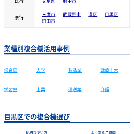
は行
文京区
府中市
三鷹市
武蔵野市
港区
目黒区
ま行
町田市
業種別複合機活用事例
保育園
大学
製造業
建築土木
学習塾
士業
運送業
介護
目黒区での複合機選び
便利な使い方
よくあるご質問