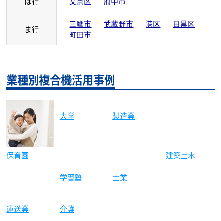
は行
文京区
府中市
三鷹市
武蔵野市
港区
目黒区
ま行
町田市
業種別複合機活用事例
大学
製造業
保育園
建築土木
学習塾
士業
運送業
介護