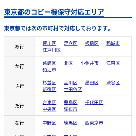
東京都のコピー機保守対応エリア
東京都では次の市町村で対応しております。
荒川区
足立区
板橋区
稲城市
あ行
江戸川区
葛飾区
北区
小金井市
江東区
か行
狛江市
杉並区
品川区
墨田区
渋谷区
さ行
新宿区
世田谷区
台東区
豊島区
千代田区
た行
中央区
調布市
な行
中野区
練馬区
西東京市