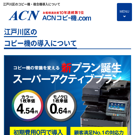
江戸川区のコピー機・複合機導入について
MENU
4
江戸川区の
HOME
コピー機の導入について
プランのご紹介
保守サービス
コピー機あれこれ
コピー機に関すること
よくあるご質問
独立・開業支援プラン
お問い合わせ