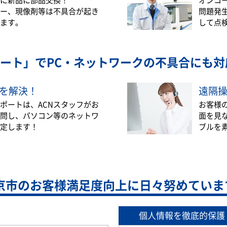
ー、現像剤等は不具合が起き
問題発
ます。
して点
ート」で
PC・ネットワークの不具合にも対
を解決！
遠隔
ポートは、ACNスタッフがお
お客様
問し、パソコン等のネットワ
面を見
定します！
ブルを
京市の
お客様満足度向上に日々努めていま
個人情報を徹底的保護