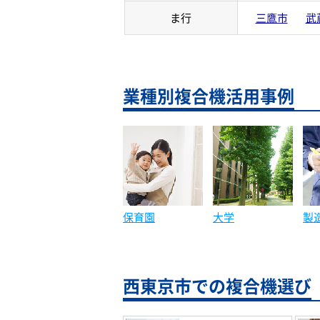
ま行
三鷹市
武
業種別複合機活用事例
保育園
大学
製
西東京市での複合機選び