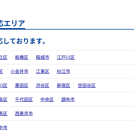
応エリア
応しております。
立区
板橋区
稲城市
江戸川区
区
小金井市
江東区
狛江市
川区
墨田区
渋谷区
新宿区
世田谷区
島区
千代田区
中央区
調布市
馬区
西東京市
中市