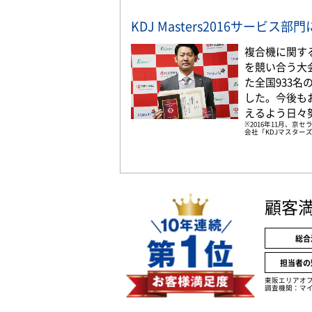
KDJ Masters2016サービス
複合機に関す
を競い合う大
た全国933
した。今後も
えるよう日々
※2016年11月、
会社「KDJマスターズ
顧客
総合
担当者の
東阪エリアオ
調査機関：マイ