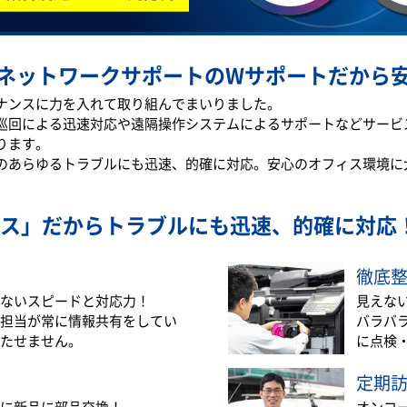
ネットワークサポートのWサポートだから
テナンスに力を入れて取り組んでまいりました。
巡回による迅速対応や遠隔操作システムによるサポートなどサービ
ります。
のあらゆるトラブルにも迅速、的確に対応。安心のオフィス環境に
ス」だから
トラブルにも迅速、的確に対応
徹底
ないスピードと対応力！
見えな
担当が常に情報共有をしてい
バラバ
たせません。
に点検
定期
に新品に部品交換！
オンコ