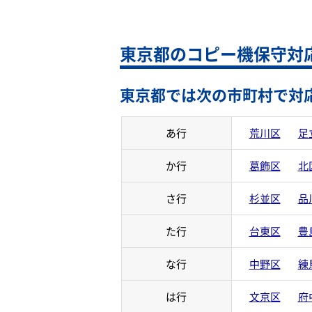
東京都のコピー機保守対
東京都では次の市町村で対
あ行
荒川区
足
か行
葛飾区
北
さ行
杉並区
品
た行
台東区
豊
な行
中野区
練
は行
文京区
府