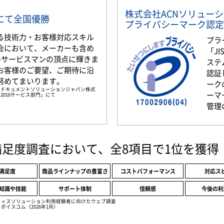
株式会社ACNソリュー
部門にて全国優勝
プライバシーマーク認定
る技術力・お客様対応スキル
プラ
会において、メーカーも含め
「JI
名のサービスマンの頂点に輝きま
ステ
お客様のご要望、ご期待に沿
認証
努めてまいります。
ーク
京セラドキュメントソリューションジャパン株式
ーマ
2016サービス部門」にて
管理
満足度調査において、全8項目で1位を獲得
満足度
商品ラインナップの豊富さ
コストパフォーマンス
対応ス
知識や技能
サポート体制
信頼感
今後の利
フィスソリューション利用経験者に向けたウェブ調査
ボイスコム（2026年1月）