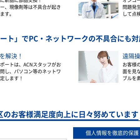
ー、現像剤等は不具合が起き
問題発
ます。
して点
ート」で
PC・ネットワークの不具合にも対
を解決！
遠隔
ポートは、ACNスタッフがお
お客様
問し、パソコン等のネットワ
面を見
定します！
ブルを
区の
お客様満足度向上に日々努めています
個人情報を徹底的保護