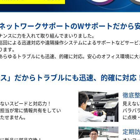
ネットワークサポートのWサポートだから
テナンスに力を入れて取り組んでまいりました。
巡回による迅速対応や遠隔操作システムによるサポートなどサービ
ります。
あらゆるトラブルにも迅速、的確に対応。安心のオフィス環境に大
ス」だから
トラブルにも迅速、的確に対応
徹底
ないスピードと対応力！
見えな
担当が常に情報共有をしてい
バラバ
たせません。
に点検
定期
に新品に部品交換！
オンコ