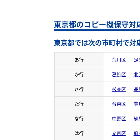
東京都のコピー機保守対
東京都では次の市町村で対
あ行
荒川区
足
か行
葛飾区
北
さ行
杉並区
品
た行
台東区
豊
な行
中野区
練
は行
文京区
府