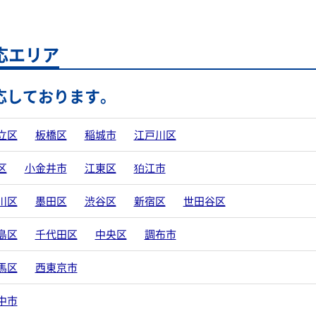
応エリア
応しております。
立区
板橋区
稲城市
江戸川区
区
小金井市
江東区
狛江市
川区
墨田区
渋谷区
新宿区
世田谷区
島区
千代田区
中央区
調布市
馬区
西東京市
中市