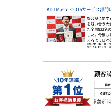
KDJ Masters2016サービス
複合機に関す
を競い合う大
た全国933
した。今後も
えるよう日々
※2016年11月、
会社「KDJマスターズ
顧客
総合
担当者の
東阪エリアオ
調査機関：マイ