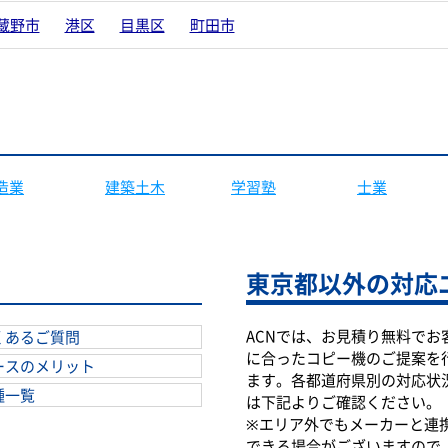
蔵野市
港区
目黒区
町田市
造業
建築土木
学習塾
士業
東京都以外の対応
ACNでは、お見積り無料でお
くあるご質問
に合ったコピー機のご提案を
ースのメリット
ます。各都道府県別の対応状
種一覧
は下記よりご確認ください。
※エリア外でもメーカーと連
できる場合がございますので