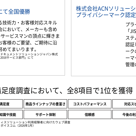
株式会社ACNソリュー
部門にて全国優勝
プライバシーマーク認定
る技術力・お客様対応スキル
プラ
会において、メーカーも含め
「JI
名のサービスマンの頂点に輝きま
ステ
お客様のご要望、ご期待に沿
認証
努めてまいります。
ーク
京セラドキュメントソリューションジャパン株式
ーマ
2016サービス部門」にて
管理
満足度調査において、全8項目で1位を獲得
満足度
商品ラインナップの豊富さ
コストパフォーマンス
対応ス
知識や技能
サポート体制
信頼感
今後の利
フィスソリューション利用経験者に向けたウェブ調査
ボイスコム（2026年1月）