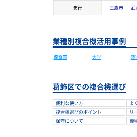
ま行
三鷹市
武
業種別複合機活用事例
保育園
大学
製
葛飾区での複合機選び
便利な使い方
よ
複合機選びのポイント
リ
保守について
機