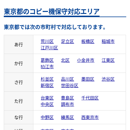
東京都のコピー機保守対応エリア
東京都では次の市町村で対応しております。
荒川区
足立区
板橋区
稲城市
あ行
江戸川区
葛飾区
北区
小金井市
江東区
か行
狛江市
杉並区
品川区
墨田区
渋谷区
さ行
新宿区
世田谷区
台東区
豊島区
千代田区
た行
中央区
調布市
な行
中野区
練馬区
西東京市