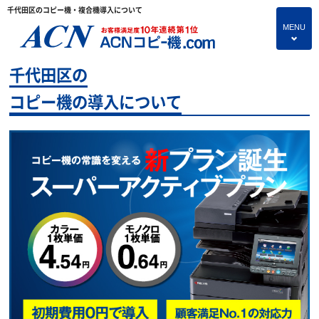
千代田区のコピー機・複合機導入について
MENU
4
千代田区の
HOME
コピー機の導入について
プランのご紹介
保守サービス
コピー機あれこれ
コピー機に関すること
よくあるご質問
独立・開業支援プラン
お問い合わせ