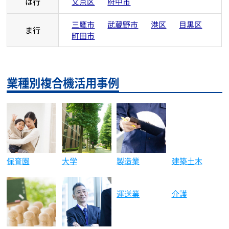
は行
文京区
府中市
三鷹市
武蔵野市
港区
目黒区
ま行
町田市
業種別複合機活用事例
保育園
大学
製造業
建築土木
運送業
介護