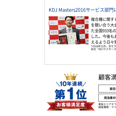
KDJ Masters2016サービス
複合機に関す
を競い合う大
た全国933
した。今後も
えるよう日々
※2016年11月、
会社「KDJマスターズ
顧客
総合
担当者の
東阪エリアオ
調査機関：マイ