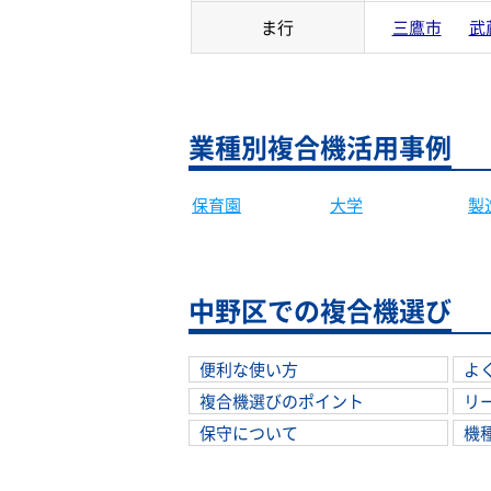
ま行
三鷹市
武
業種別複合機活用事例
大学
製
保育園
中野区での複合機選び