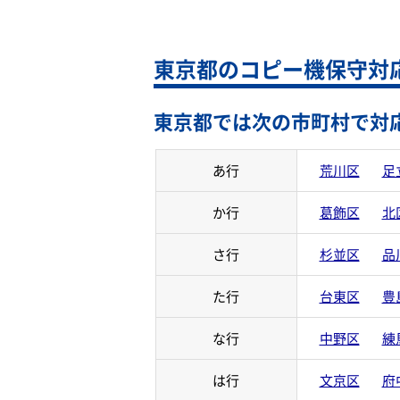
東京都のコピー機保守対
東京都では次の市町村で対
あ行
荒川区
足
か行
葛飾区
北
さ行
杉並区
品
た行
台東区
豊
な行
中野区
練
は行
文京区
府