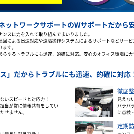
ネットワークサポートのWサポートだから
テナンスに力を入れて取り組んでまいりました。
巡回による迅速対応や遠隔操作システムによるサポートなどサービ
ります。
あらゆるトラブルにも迅速、的確に対応。安心のオフィス環境に大
ス」だから
トラブルにも迅速、的確に対応
徹底
ないスピードと対応力！
見えな
担当が常に情報共有をしてい
バラバ
たせません。
に点検
定期
に新品に部品交換！
オンコ