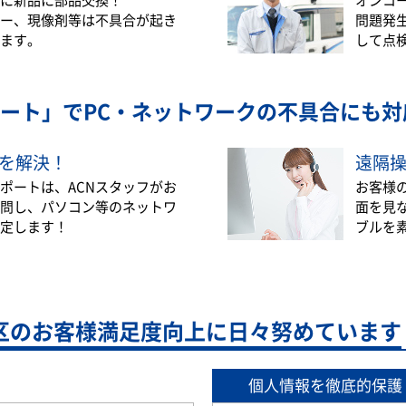
ー、現像剤等は不具合が起き
問題発
ます。
して点
ート」で
PC・ネットワークの不具合にも対
を解決！
遠隔
ポートは、ACNスタッフがお
お客様
問し、パソコン等のネットワ
面を見
定します！
ブルを
区の
お客様満足度向上に日々努めています
個人情報を徹底的保護