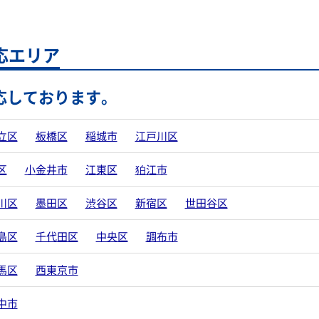
応エリア
応しております。
立区
板橋区
稲城市
江戸川区
区
小金井市
江東区
狛江市
川区
墨田区
渋谷区
新宿区
世田谷区
島区
千代田区
中央区
調布市
馬区
西東京市
中市