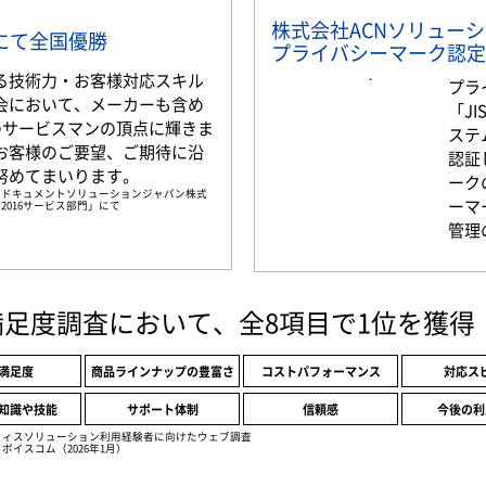
株式会社ACNソリュー
部門にて全国優勝
プライバシーマーク認定
る技術力・お客様対応スキル
プラ
会において、メーカーも含め
「JI
名のサービスマンの頂点に輝きま
ステ
お客様のご要望、ご期待に沿
認証
努めてまいります。
ーク
京セラドキュメントソリューションジャパン株式
ーマ
2016サービス部門」にて
管理
満足度調査において、全8項目で1位を獲得
満足度
商品ラインナップの豊富さ
コストパフォーマンス
対応ス
知識や技能
サポート体制
信頼感
今後の利
フィスソリューション利用経験者に向けたウェブ調査
ボイスコム（2026年1月）